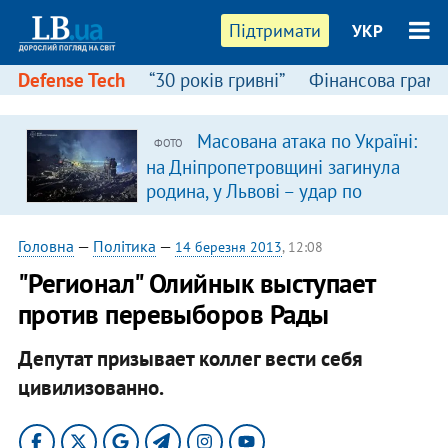
Підтримати
УКР
Defense Tech
“30 років гривні”
Фінансова грамо
Масована атака по Україні:
ФОТО
я
на Дніпропетровщині загинула
родина, у Львові – удар по
багатоповерхівках
(доповнюється)
Головна
—
Політика
—
14 березня 2013
, 12:08
"Регионал" Олийнык выступает
против перевыборов Рады
Депутат призывает коллег вести себя
цивилизованно.