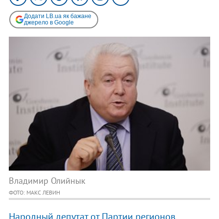
Додати LB.ua як бажане
джерело в Google
Владимир Олийнык
ФОТО: МАКС ЛЕВИН
Народный депутат от Партии регионов