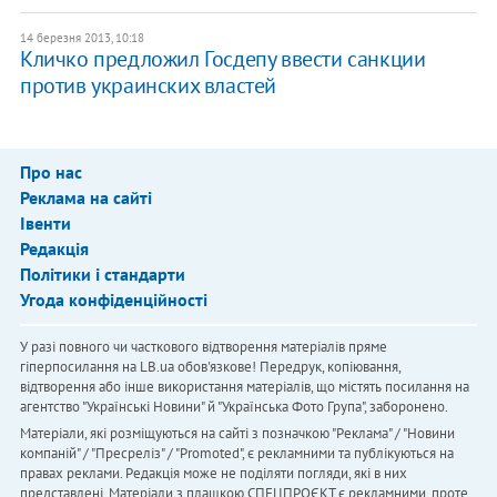
14 березня 2013, 10:18
Кличко предложил Госдепу ввести санкции
против украинских властей
Про нас
Реклама на сайті
Івенти
Редакція
Політики і стандарти
Угода конфіденційності
У разі повного чи часткового відтворення матеріалів пряме
гіперпосилання на LB.ua обов'язкове! Передрук, копіювання,
відтворення або інше використання матеріалів, що містять посилання на
агентство "Українськi Новини" й "Українська Фото Група", заборонено.
Матеріали, які розміщуються на сайті з позначкою "Реклама" / "Новини
компаній" / "Пресреліз" / "Promoted", є рекламними та публікуються на
правах реклами. Редакція може не поділяти погляди, які в них
представлені. Матеріали з плашкою СПЕЦПРОЄКТ є рекламними, проте