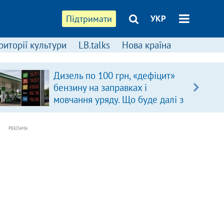
Підтримати
УКР
риторії культури
LB.talks
Нова країна
Дизель по 100 грн, «дефіцит»
бензину на заправках і
мовчання уряду. Що буде далі з
цінами на пальне?
РЕКЛАМА