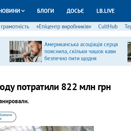
НОВИНИ
БЛОГИ
ДОСЬЄ
LB.LIVE
 грамотність
«Епіцентр виробників»
CultHub
Те
Американська асоціація серця
пояснила, скільки чашок кави
безпечно пити щодня
году потратили 822 млн грн
анировали.
 бажане
e