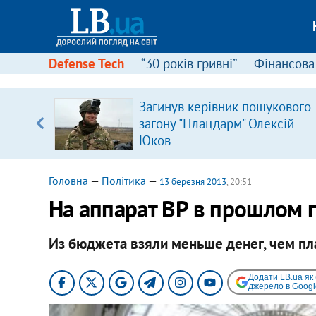
Defense Tech
“30 років гривні”
Фінансова
щодо
Загинув керівник пошукового
 у
загону "Плацдарм" Олексій
ої ходи
Юков
Головна
—
Політика
—
13 березня 2013
, 20:51
На аппарат ВР в прошлом 
Из бюджета взяли меньше денег, чем пл
Додати LB.ua як
джерело в Googl