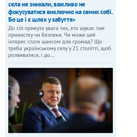
села не зникали, важливо не
фокусуватися виключно на самих собі.
Бо це і є шлях у забуття»
До сіл прикута увага тих, хто шукає там
прихистку чи безпеки. Чи може цей
інтерес стати шансом для громад? Що
треба українському селу у 21 столітті, щоб
розвиватися, і до…