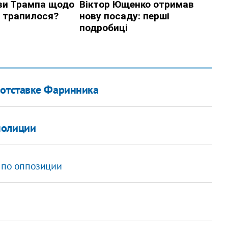
 отставке Фаринника
полиции
в по оппозиции