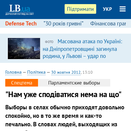
Підтримати
УКР
Defense Tech
“30 років гривні”
Фінансова грамо
Масована атака по Україні:
ФОТО
на Дніпропетровщині загинула
родина, у Львові – удар по
багатоповерхівках
(доповнюється)
Головна
—
Політика
—
30 жовтня 2012
, 13:10
Спецтема
Парламентские выборы
"Нам уже сподіватися нема на що"
Выборы в селах обычно приходят довольно
спокойно, но в то же время и как-то
печально. В словах людей, выходящих из