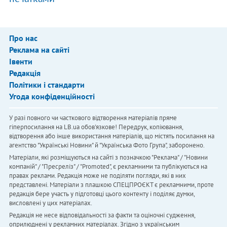
Про нас
Реклама на сайті
Івенти
Редакція
Політики і стандарти
Угода конфіденційності
У разі повного чи часткового відтворення матеріалів пряме
гіперпосилання на LB.ua обов'язкове! Передрук, копіювання,
відтворення або інше використання матеріалів, що містять посилання на
агентство "Українськi Новини" й "Українська Фото Група", заборонено.
Матеріали, які розміщуються на сайті з позначкою "Реклама" / "Новини
компаній" / "Пресреліз" / "Promoted", є рекламними та публікуються на
правах реклами. Редакція може не поділяти погляди, які в них
представлені. Матеріали з плашкою СПЕЦПРОЄКТ є рекламними, проте
редакція бере участь у підготовці цього контенту і поділяє думки,
висловлені у цих матеріалах.
Редакція не несе відповідальності за факти та оціночні судження,
оприлюднені у рекламних матеріалах. Згідно з українським