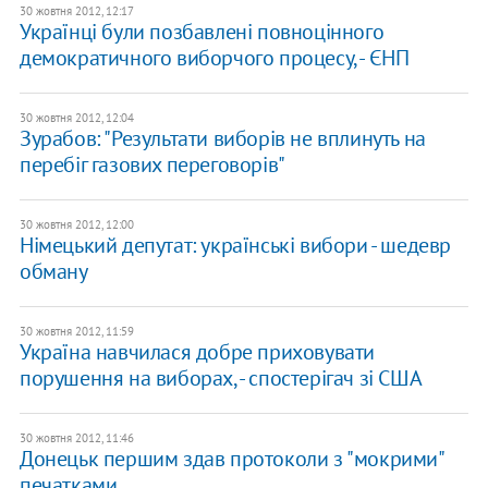
30 жовтня 2012, 12:17
Українці були позбавлені повноцінного
демократичного виборчого процесу, - ЄНП
30 жовтня 2012, 12:04
Зурабов: "Результати виборів не вплинуть на
перебіг газових переговорів"
30 жовтня 2012, 12:00
Німецький депутат: українські вибори - шедевр
обману
30 жовтня 2012, 11:59
Україна навчилася добре приховувати
порушення на виборах, - спостерігач зі США
30 жовтня 2012, 11:46
Донецьк першим здав протоколи з "мокрими"
печатками