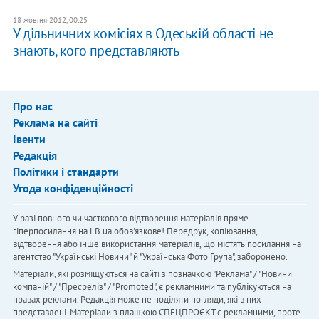
18 жовтня 2012, 00:25
У дільничних комісіях в Одеській області не
знають, кого представляють
Про нас
Реклама на сайті
Івенти
Редакція
Політики і стандарти
Угода конфіденційності
У разі повного чи часткового відтворення матеріалів пряме
гіперпосилання на LB.ua обов'язкове! Передрук, копіювання,
відтворення або інше використання матеріалів, що містять посилання на
агентство "Українськi Новини" й "Українська Фото Група", заборонено.
Матеріали, які розміщуються на сайті з позначкою "Реклама" / "Новини
компаній" / "Пресреліз" / "Promoted", є рекламними та публікуються на
правах реклами. Редакція може не поділяти погляди, які в них
представлені. Матеріали з плашкою СПЕЦПРОЄКТ є рекламними, проте