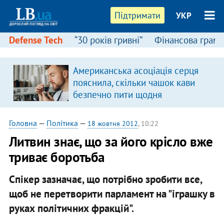
Підтримати
УКР
Defense Tech
“30 років гривні”
Фінансова грамо
Американська асоціація серця
пояснила, скільки чашок кави
безпечно пити щодня
Головна
—
Політика
—
18 жовтня 2012
, 10:22
Литвин знає, що за його крісло вже
триває боротьба
Спікер зазначає, що потрібно зробити все,
щоб не перетворити парламент на "іграшку в
руках політичних фракцій".