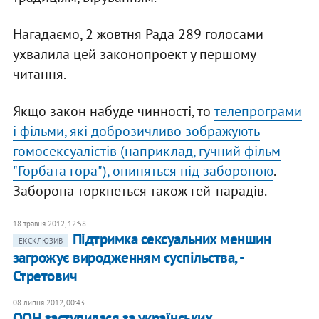
Нагадаємо, 2 жовтня Рада 289 голосами
ухвалила цей законопроект у першому
читання.
Якщо закон набуде чинності, то
телепрограми
і фільми, які доброзичливо зображують
гомосексуалістів (наприклад, гучний фільм
"Горбата гора"), опиняться під забороною
.
Заборона торкнеться також гей-парадів.
18 травня 2012, 12:58
Підтримка сексуальних меншин
ЕКСКЛЮЗИВ
загрожує виродженням суспільства, -
Стретович
08 липня 2012, 00:43
ООН заступилася за українських