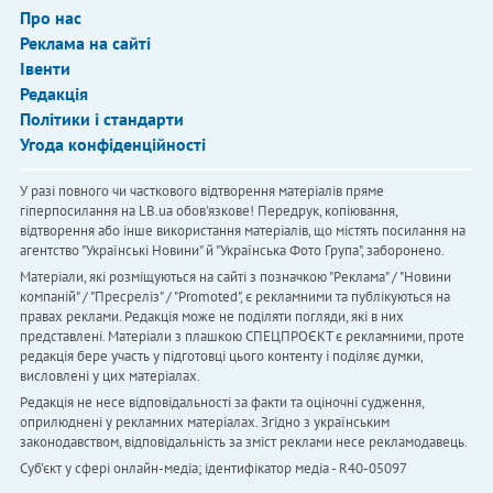
Про нас
Реклама на сайті
Івенти
Редакція
Політики і стандарти
Угода конфіденційності
У разі повного чи часткового відтворення матеріалів пряме
гіперпосилання на LB.ua обов'язкове! Передрук, копіювання,
відтворення або інше використання матеріалів, що містять посилання на
агентство "Українськi Новини" й "Українська Фото Група", заборонено.
Матеріали, які розміщуються на сайті з позначкою "Реклама" / "Новини
компаній" / "Пресреліз" / "Promoted", є рекламними та публікуються на
правах реклами. Редакція може не поділяти погляди, які в них
представлені. Матеріали з плашкою СПЕЦПРОЄКТ є рекламними, проте
редакція бере участь у підготовці цього контенту і поділяє думки,
висловлені у цих матеріалах.
Редакція не несе відповідальності за факти та оціночні судження,
оприлюднені у рекламних матеріалах. Згідно з українським
законодавством, відповідальність за зміст реклами несе рекламодавець.
Cуб'єкт у сфері онлайн-медіа; ідентифікатор медіа - R40-05097