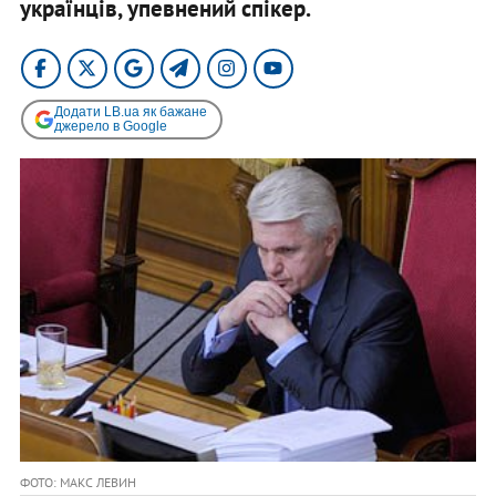
українців, упевнений спікер.
Додати LB.ua як бажане
джерело в Google
ФОТО: МАКС ЛЕВИН