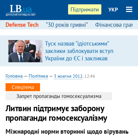
Підтримати
УКР
Defense Tech
“30 років гривні”
Фінансова грамо
Туск назвав "ідіотськими"
я
заклики заблокувати вступ
України до ЄС і закликав
припинити антиукраїнську
риторику
Головна
—
Політика
—
3 жовтня 2012
, 12:46
Спецтема
Запрет пропаганды гомосексуализма
Литвин підтримує заборону
пропаганди гомосексуалізму
Міжнародні норми вторинні щодо вірувань