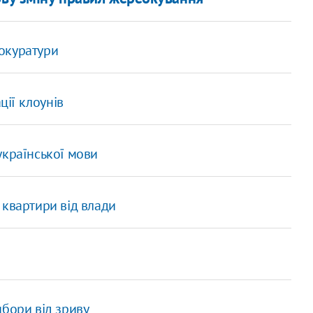
окуратури
ції клоунів
української мови
 квартири від влади
ибори від зриву