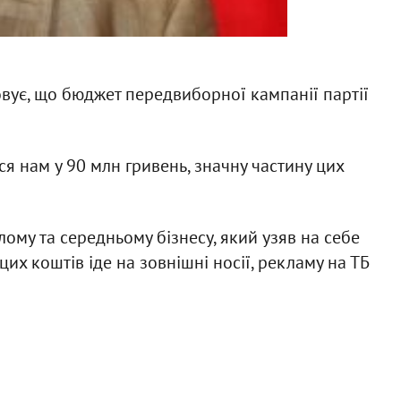
вує, що бюджет передвиборної кампанії партії
я нам у 90 млн гривень, значну частину цих
ому та середньому бізнесу, який узяв на себе
их коштів іде на зовнішні носії, рекламу на ТБ