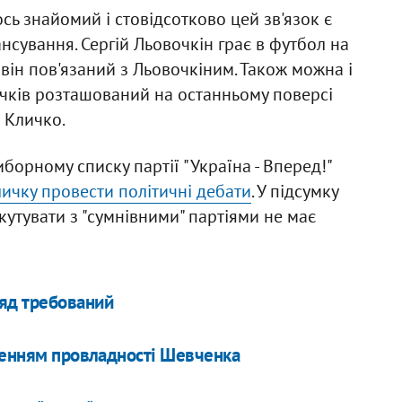
ось знайомий і стовідсотково цей зв'язок є
нсування. Сергій Льовочкін грає в футбол на
 він пов'язаний з Льовочкіним. Також можна і
ичків розташований на останньому поверсі
в Кличко.
орному списку партії "Україна - Вперед!"
ичку провести політичні дебати
. У підсумку
кутувати з "сумнівними" партіями не має
яд требований
дченням провладності Шевченка