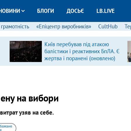
НОВИНИ
БЛОГИ
ДОСЬЄ
LB.LIVE
 грамотність
«Епіцентр виробників»
CultHub
Те
Київ перебував під атакою
балістики і реактивних БпЛА. Є
жертва і поранені (оновлено)
чену на вибори
витрат узяв на себе.
 бажане
e