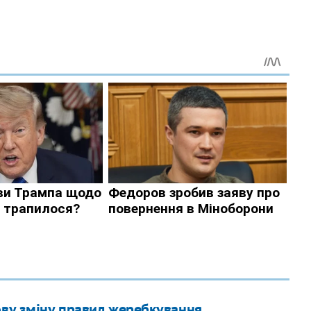
ову зміну правил жеребкування