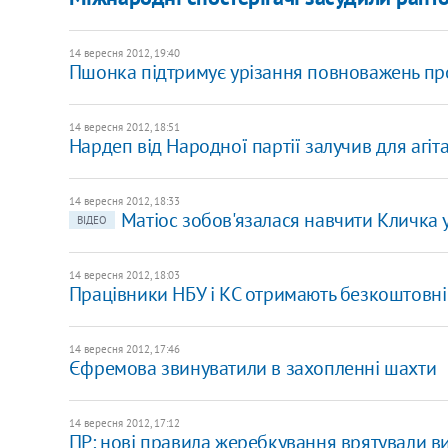
14 вересня 2012, 19:40
Пшонка підтримує урізання повноважень пр
14 вересня 2012, 18:51
Нардеп від Народної партії залучив для агіта
14 вересня 2012, 18:33
Матіос зобов'язалася навчити Кличка 
ВІДЕО
14 вересня 2012, 18:03
Працівники НБУ і КС отримають безкоштовні
14 вересня 2012, 17:46
Єфремова звинуватили в захопленні шахти
14 вересня 2012, 17:12
ПР: нові правила жеребкування врятували в