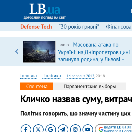
Defense Tech
“30 років гривні”
Фінансова
Масована атака по
ФОТО
, є
Україні: на Дніпропетровщині
загинула родина, у Львові –
удар по багатоповерхівках
(доповнюється)
Головна
—
Політика
—
14 вересня 2012
, 20:18
Спецтема
Парламентские выборы
Кличко назвав суму, витра
Політик говорить, що значну частину цих 
Додати LB.ua як
джерело в Googl