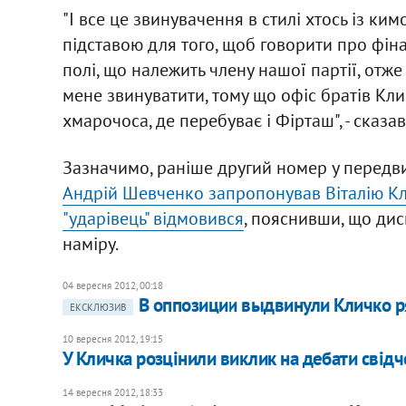
"І все це звинувачення в стилі хтось із ким
підставою для того, щоб говорити про фіна
полі, що належить члену нашої партії, отже
мене звинуватити, тому що офіс братів Кл
хмарочоса, де перебуває і Фірташ", - сказа
Зазначимо, раніше другий номер у передвиб
Андрій Шевченко запропонував Віталію Кл
"ударівець" відмовився
, пояснивши, що дис
наміру.
04 вересня 2012, 00:18
В оппозиции выдвинули Кличко р
ЕКСКЛЮЗИВ
10 вересня 2012, 19:15
У Кличка розцінили виклик на дебати сві
14 вересня 2012, 18:33