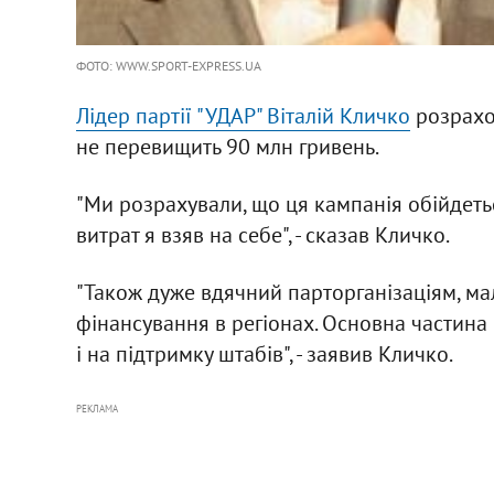
ФОТО: WWW.SPORT-EXPRESS.UA
Лідер партії "УДАР" Віталій Кличко
розрахо
не перевищить 90 млн гривень.
"Ми розрахували, що ця кампанія обійдетьс
витрат я взяв на себе", - сказав Кличко.
"Також дуже вдячний парторганізаціям, мал
фінансування в регіонах. Основна частина ц
і на підтримку штабів", - заявив Кличко.
РЕКЛАМА