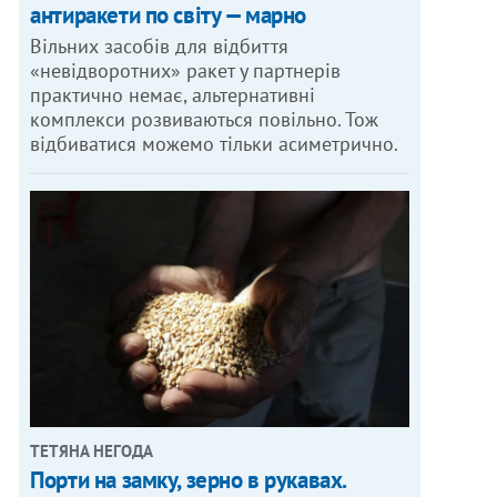
антиракети по світу — марно
Вільних засобів для відбиття
«невідворотних» ракет у партнерів
практично немає, альтернативні
комплекси розвиваються повільно. Тож
відбиватися можемо тільки асиметрично.
ТЕТЯНА НЕГОДА
Порти на замку, зерно в рукавах.