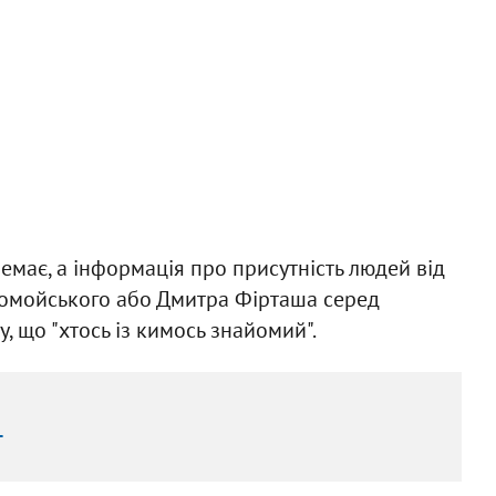
 немає, а інформація про присутність людей від
оломойського або Дмитра Фірташа серед
у, що "хтось із кимось знайомий".
г