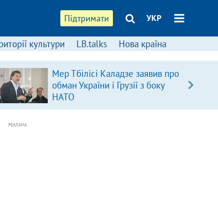
Підтримати
УКР
риторії культури
LB.talks
Нова країна
Мер Тбілісі Каладзе заявив про
обман України і Грузії з боку
НАТО
РЕКЛАМА