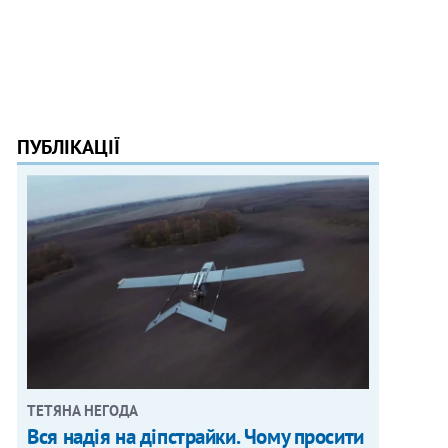
ПУБЛІКАЦІЇ
ТЕТЯНА НЕГОДА
Вся надія на діпстрайки. Чому просити