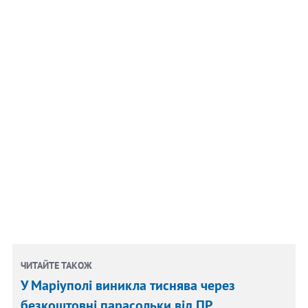
ЧИТАЙТЕ ТАКОЖ
У Маріуполі виникла тиснява через
безкоштовні парасольки від ПР