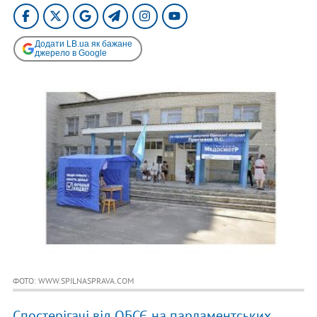
Додати LB.ua як бажане
джерело в Google
ФОТО: WWW.SPILNASPRAVA.COM
Спостерігачі від ОБСЄ на парламентських