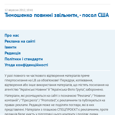
12 вересня 2012, 10:41
Тимошенко повинні звільнити, - посол США
Про нас
Реклама на сайті
Івенти
Редакція
Політики і стандарти
Угода конфіденційності
У разі повного чи часткового відтворення матеріалів пряме
гіперпосилання на LB.ua обов'язкове! Передрук, копіювання,
відтворення або інше використання матеріалів, що містять посилання на
агентство "Українськi Новини" й "Українська Фото Група", заборонено.
Матеріали, які розміщуються на сайті з позначкою "Реклама" / "Новини
компаній" / "Пресреліз" / "Promoted", є рекламними та публікуються на
правах реклами. Редакція може не поділяти погляди, які в них
представлені. Матеріали з плашкою СПЕЦПРОЄКТ є рекламними, проте
редакція бере участь у підготовці цього контенту і поділяє думки,