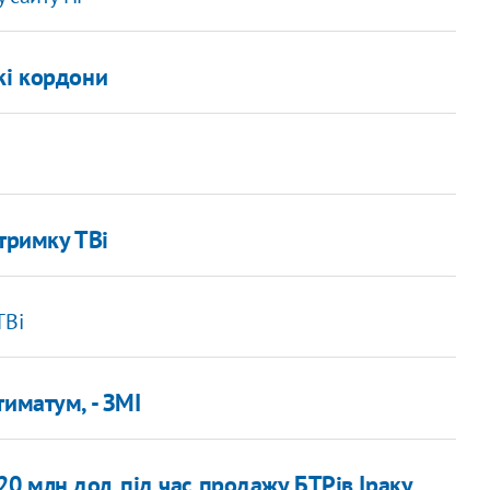
кі кордони
дтримку ТВі
ТВі
иматум, - ЗМІ
 млн дол. під час продажу БТРів Іраку