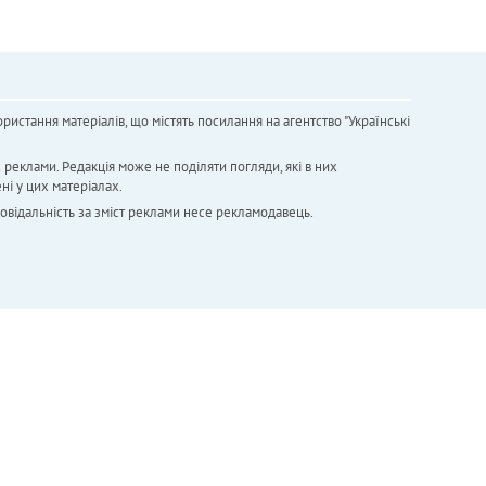
ристання матеріалів, що містять посилання на агентство "Українськi
х реклами. Редакція може не поділяти погляди, які в них
ні у цих матеріалах.
повідальність за зміст реклами несе рекламодавець.