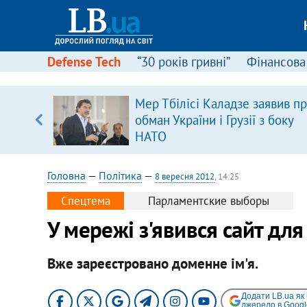
Defense Tech
“30 років гривні”
Фінансова
Мер Тбілісі Каладзе заявив п
уп
обман України і Грузії з боку
НАТО
ку
Головна
—
Політика
—
8 вересня 2012
, 14:25
Спецтема
Парламентские выборы
У мережі з'явився сайт для
Вже зареєстровано доменне ім'я.
Додати LB.ua як
джерело в Googl