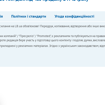
ія
Політики і стандарти
Угода конфіденційності
силання на LB.ua обов'язкове! Передрук, копіювання, відтворення або інше вико
ни компаній" / "Пресреліз" / "Promoted", є рекламними та публікуються на права
 редакція бере участь у підготовці цього контенту і поділяє думки, висловле
 оприлюднені у рекламних матеріалах. Згідно з українським законодавством, від