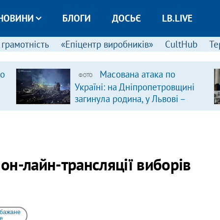
НОВИНИ
БЛОГИ
ДОСЬЄ
LB.LIVE
 грамотність
«Епіцентр виробників»
CultHub
Те
ро
Масована атака по
ФОТО
Україні: на Дніпропетровщині
загинула родина, у Львові –
удар по багатоповерхівках
(доповнюється)
 он-лайн-трансляції виборів
 бажане
e