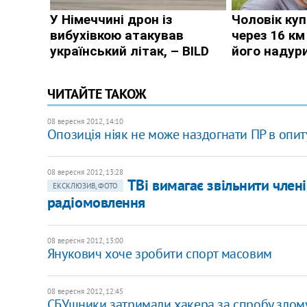
ЧИТАЙТЕ ТАКОЖ
08 вересня 2012, 14:10
Опозиція ніяк не може наздогнати ПР в опи
08 вересня 2012, 13:28
ТВі вимагає звільнити член
ЕКСКЛЮЗИВ, ФОТО
радіомовлення
08 вересня 2012, 13:00
Янукович хоче зробити спорт масовим
08 вересня 2012, 12:45
СБУшники затримали хакера за спробу злому