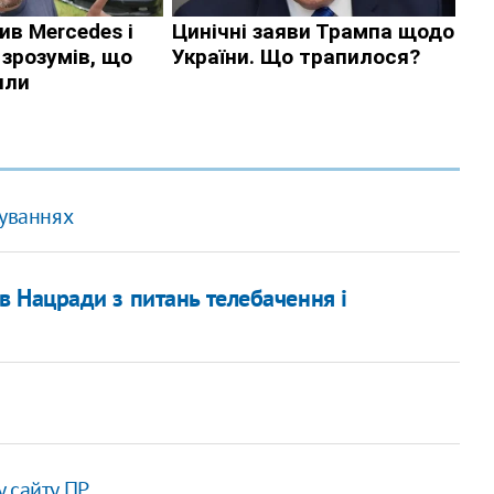
туваннях
ів Нацради з питань телебачення і
 сайту ПР