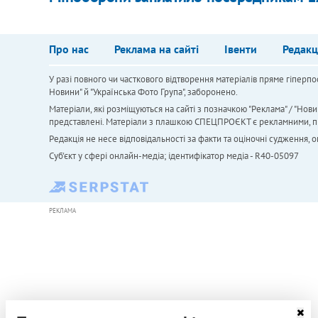
Про нас
Реклама на сайті
Івенти
Редакц
У разі повного чи часткового відтворення матеріалів пряме гіперпо
Новини" й "Українська Фото Група", заборонено.
Матеріали, які розміщуються на сайті з позначкою "Реклама" / "Нови
представлені. Матеріали з плашкою СПЕЦПРОЄКТ є рекламними, проте
Редакція не несе відповідальності за факти та оціночні судження,
Cуб'єкт у сфері онлайн-медіа; ідентифікатор медіа - R40-05097
РЕКЛАМА