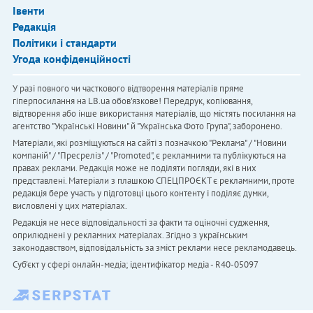
Івенти
Редакція
Політики і стандарти
Угода конфіденційності
У разі повного чи часткового відтворення матеріалів пряме
гіперпосилання на LB.ua обов'язкове! Передрук, копіювання,
відтворення або інше використання матеріалів, що містять посилання на
агентство "Українськi Новини" й "Українська Фото Група", заборонено.
Матеріали, які розміщуються на сайті з позначкою "Реклама" / "Новини
компаній" / "Пресреліз" / "Promoted", є рекламними та публікуються на
правах реклами. Редакція може не поділяти погляди, які в них
представлені. Матеріали з плашкою СПЕЦПРОЄКТ є рекламними, проте
редакція бере участь у підготовці цього контенту і поділяє думки,
висловлені у цих матеріалах.
Редакція не несе відповідальності за факти та оціночні судження,
оприлюднені у рекламних матеріалах. Згідно з українським
законодавством, відповідальність за зміст реклами несе рекламодавець.
Cуб'єкт у сфері онлайн-медіа; ідентифікатор медіа - R40-05097