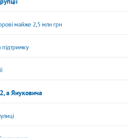
рупції
орові майже 2,5 млн грн
 підтримку
ї
2, а Януковича
вулиці