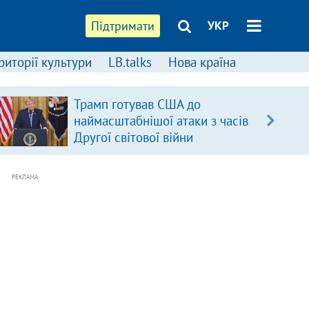
Підтримати
УКР
риторії культури
LB.talks
Нова країна
Трамп готував США до
наймасштабнішої атаки з часів
Другої світової війни
РЕКЛАМА