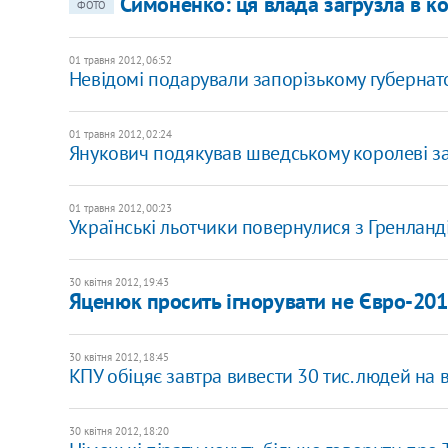
Симоненко: ця влада загрузла в ко
ФОТО
01 травня 2012, 06:52
Невідомі подарували запорізькому губернат
01 травня 2012, 02:24
Янукович подякував шведському королеві за
01 травня 2012, 00:23
Українські льотчики повернулися з Гренланді
30 квітня 2012, 19:43
Яценюк просить ігнорувати не Євро-201
30 квітня 2012, 18:45
КПУ обіцяє завтра вивести 30 тис. людей на 
30 квітня 2012, 18:20