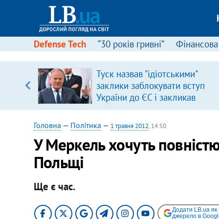
Defense Tech
“30 років гривні”
Фінансова
вив про
Туск назвав "ідіотськими"
боку
заклики заблокувати вступ
України до ЄС і закликав
припинити антиукраїнську
риторику
Головна
—
Політика
—
1 травня 2012
, 14:50
У Меркель хочуть повніст
Польщі
Ще є час.
Додати LB.ua як
джерело в Googl