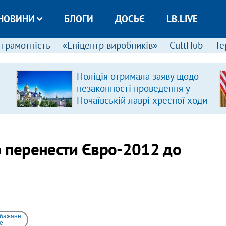
НОВИНИ
БЛОГИ
ДОСЬЄ
LB.LIVE
 грамотність
«Епіцентр виробників»
CultHub
Те
Поліція отримала заяву щодо
незаконності проведення у
Почаївській лаврі хресної ходи
ю перенести Євро-2012 до
 бажане
e