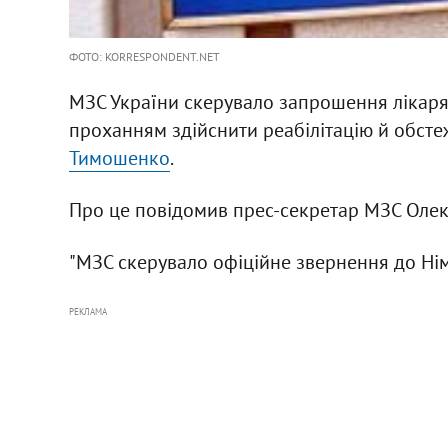
ФОТО: KORRESPONDENT.NET
МЗС України скерувало запрошення лікарям 
проханням здійснити реабілітацію й обст
Тимошенко
.
Про це повідомив прес-секретар МЗС Олек
"МЗС скерувало офіційне звернення до Ні
РЕКЛАМА