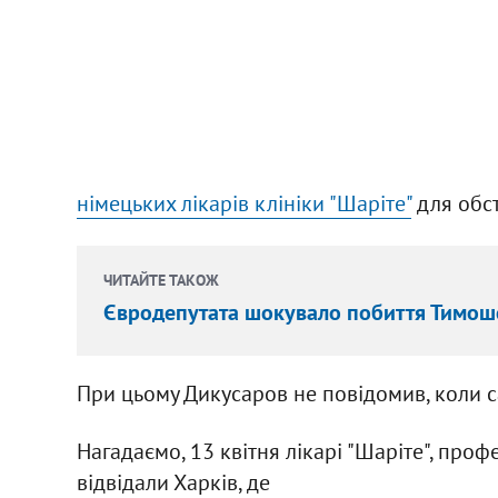
німецьких лікарів клініки "Шаріте"
для обст
ЧИТАЙТЕ ТАКОЖ
Євродепутата шокувало побиття Тимош
При цьому Дикусаров не повідомив, коли 
Нагадаємо, 13 квітня лікарі "Шаріте", про
відвідали Харків, де