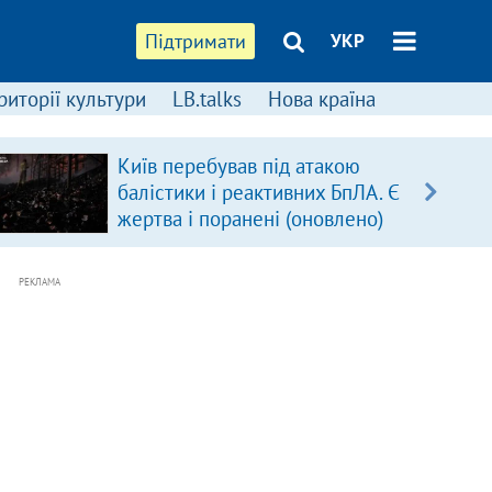
Підтримати
УКР
риторії культури
LB.talks
Нова країна
Київ перебував під атакою
балістики і реактивних БпЛА. Є
жертва і поранені (оновлено)
РЕКЛАМА