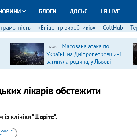
НОВИНИ
БЛОГИ
ДОСЬЄ
LB.LIVE
 грамотність
«Епіцентр виробників»
CultHub
Те
Масована атака по
ФОТО
Україні: на Дніпропетровщині
загинула родина, у Львові –
удар по багатоповерхівках
(доповнюється)
ьких лікарів обстежити
із клініки "Шаріте".
 бажане
e