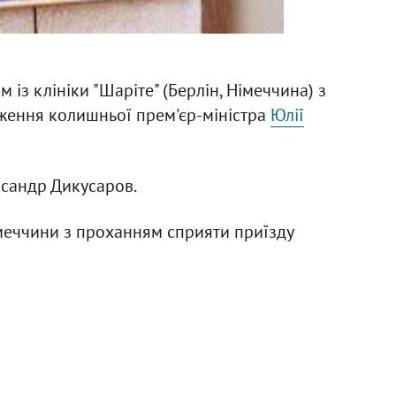
із клініки "Шаріте" (Берлін, Німеччина) з
еження колишньої прем'єр-міністра
Юлії
сандр Дикусаров.
меччини з проханням сприяти приїзду