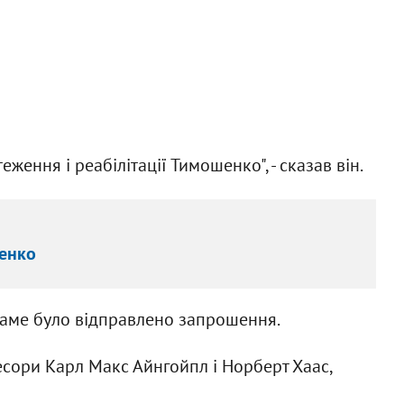
еження і реабілітації Тимошенко", - сказав він.
енко
саме було відправлено запрошення.
фесори Карл Макс Айнгойпл і Норберт Хаас,