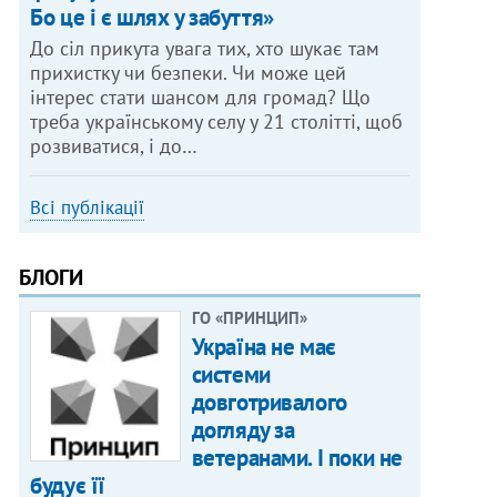
Бо це і є шлях у забуття»
До сіл прикута увага тих, хто шукає там
прихистку чи безпеки. Чи може цей
інтерес стати шансом для громад? Що
треба українському селу у 21 столітті, щоб
розвиватися, і до…
Всі публікації
БЛОГИ
ГО «ПРИНЦИП»
Україна не має
системи
довготривалого
догляду за
ветеранами. І поки не
будує її