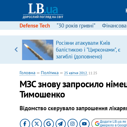
Defense Tech
“30 років гривні”
Фінансова
ового
Росіяни атакували Київ
ій
балістикою і "Цирконами", є
загиблі (доповнено)
Головна
—
Політика
—
25 квітня 2012
, 11:25
МЗС знову запросило німец
Тимошенко
Відомство скерувало запрошення лікарям 
Додати LB.ua як
джерело в Googl