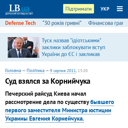
Підтримати
УКР
Defense Tech
“30 років гривні”
Фінансова грамо
Туск назвав "ідіотськими"
заклики заблокувати вступ
України до ЄС і закликав
припинити антиукраїнську
риторику
Головна
—
Політика
—
9 серпня 2011
, 13:20
Суд взялся за Корнийчука
Печерский райсуд Киева начал
рассмотрение дела по существу
бывшего
первого заместителя Министра юстиции
Украины Евгения Корнейчука.