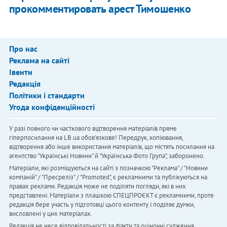
прокомментировать арест Тимошенко
Про нас
Реклама на сайті
Івенти
Редакція
Політики і стандарти
Угода конфіденційності
У разі повного чи часткового відтворення матеріалів пряме
гіперпосилання на LB.ua обов'язкове! Передрук, копіювання,
відтворення або інше використання матеріалів, що містять посилання на
агентство "Українськi Новини" й "Українська Фото Група", заборонено.
Матеріали, які розміщуються на сайті з позначкою "Реклама" / "Новини
компаній" / "Пресреліз" / "Promoted", є рекламними та публікуються на
правах реклами. Редакція може не поділяти погляди, які в них
представлені. Матеріали з плашкою СПЕЦПРОЄКТ є рекламними, проте
редакція бере участь у підготовці цього контенту і поділяє думки,
висловлені у цих матеріалах.
Редакція не несе відповідальності за факти та оціночні судження,