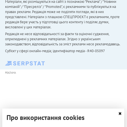
Матеріали, які розміщуються на сайті з позначкою "Реклама" / "Новини
компаній" / "Пресреліз" / "Promoted", є рекламними та публікуються на
правах реклами. Редакція може не поділяти погляди, які в них
представлені. Матеріали з плашкою СПЕЦПРОЄКТ є рекламними, проте
редакція бере участь у підготовці цього контенту і поділяє думки,
висловлені у цих матеріалах.
Редакція не несе відповідальності за факти та оціночні судження,
оприлюднені у рекламних матеріалах. Згідно з українським
законодавством, відповідальність за зміст реклами несе рекламодавець.
Cуб'єкт у сфері онлайн-медіа; ідентифікатор медіа - R40-05097
РЕКЛАМА
Про використання cookies