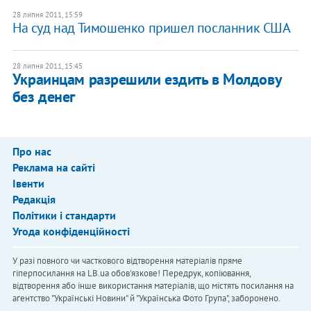
28 липня 2011, 15:59
На суд над Тимошенко пришел посланник США
28 липня 2011, 15:45
Украинцам разрешили ездить в Молдову
без денег
Про нас
Реклама на сайті
Івенти
Редакція
Політики і стандарти
Угода конфіденційності
У разі повного чи часткового відтворення матеріалів пряме
гіперпосилання на LB.ua обов'язкове! Передрук, копіювання,
відтворення або інше використання матеріалів, що містять посилання на
агентство "Українськi Новини" й "Українська Фото Група", заборонено.