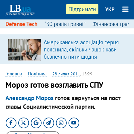
Підтримати
УКР
Defense Tech
“30 років гривні”
Фінансова грамо
Американська асоціація серця
пояснила, скільки чашок кави
безпечно пити щодня
Головна
—
Політика
—
28 липня 2011
, 18:29
Мороз готов возглавить СПУ
Александр Мороз
готов вернуться на пост
главы Социалистической партии.