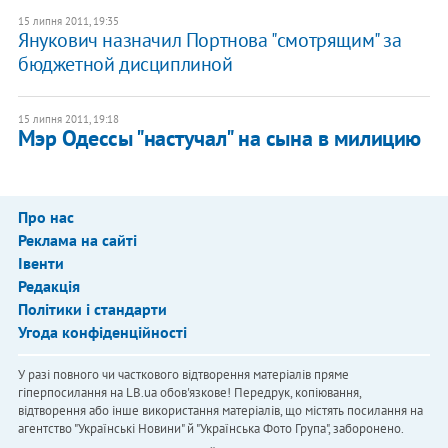
15 липня 2011, 19:35
Янукович назначил Портнова "смотрящим" за
бюджетной дисциплиной
15 липня 2011, 19:18
Мэр Одесcы "настучал" на сына в милицию
Про нас
Реклама на сайті
Івенти
Редакція
Політики і стандарти
Угода конфіденційності
У разі повного чи часткового відтворення матеріалів пряме
гіперпосилання на LB.ua обов'язкове! Передрук, копіювання,
відтворення або інше використання матеріалів, що містять посилання на
агентство "Українськi Новини" й "Українська Фото Група", заборонено.