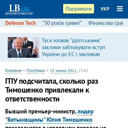
Підтримати
УКР
Defense Tech
“30 років гривні”
Фінансова грамо
Туск назвав "ідіотськими"
заклики заблокувати вступ
України до ЄС і закликав
припинити антиукраїнську
риторику
Головна
—
Політика
—
15 липня 2011
, 23:41
ГПУ подсчитала, сколько раз
Тимошенко привлекали к
ответственности
Бывший премьер-министр,
лидер
"Батькивщины" Юлия Тимошенко
преследуется в уголовном порядке не