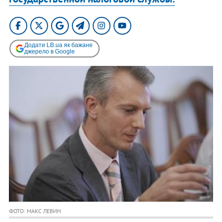
Додати LB.ua як бажане
джерело в Google
ФОТО: МАКС ЛЕВИН