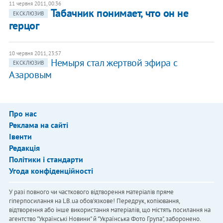
11 червня 2011, 00:36
Табачник понимает, что он не
ЕКСКЛЮЗИВ
герцог
10 червня 2011, 23:57
Немыря стал жертвой эфира с
ЕКСКЛЮЗИВ
Азаровым
Про нас
Реклама на сайті
Івенти
Редакція
Політики і стандарти
Угода конфіденційності
У разі повного чи часткового відтворення матеріалів пряме
гіперпосилання на LB.ua обов'язкове! Передрук, копіювання,
відтворення або інше використання матеріалів, що містять посилання на
агентство "Українськi Новини" й "Українська Фото Група", заборонено.