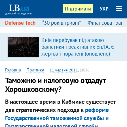
Підтримати
УКР
Defense Tech
“30 років гривні”
Фінансова грамо
Київ перебував під атакою
балістики і реактивних БпЛА. Є
жертва і поранені (оновлено)
Головна
—
Політика
—
11 червня 2011
, 10:36
Таможню и налоговую отдадут
Хорошковскому?
В настоящее время в Кабмине существует
два стратегических подхода к
реформе
Государственной таможенной службы и
Государственной налоговой службы.