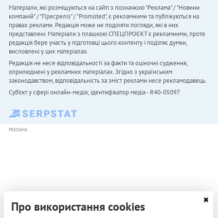
Матеріали, які розміщуються на сайті з позначкою "Реклама" / "Новини
компаній" / "Пресреліз" / "Promoted", є рекламними та публікуються на
правах реклами. Редакція може не поділяти погляди, які в них
представлені. Матеріали з плашкою СПЕЦПРОЄКТ є рекламними, проте
редакція бере участь у підготовці цього контенту і поділяє думки,
висловлені у цих матеріалах.
Редакція не несе відповідальності за факти та оціночні судження,
оприлюднені у рекламних матеріалах. Згідно з українським
законодавством, відповідальність за зміст реклами несе рекламодавець.
Cуб'єкт у сфері онлайн-медіа; ідентифікатор медіа - R40-05097
РЕКЛАМА
Про використання cookies