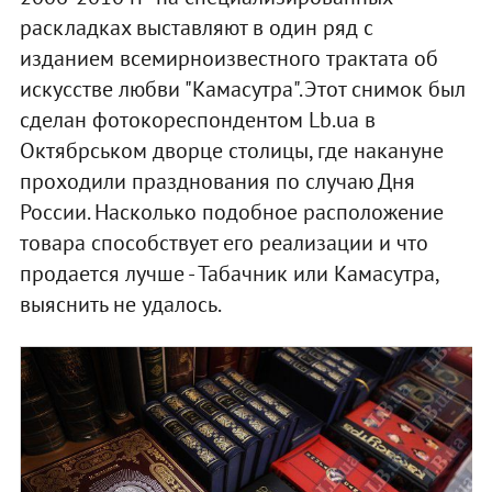
раскладках выставляют в один ряд с
изданием всемирноизвестного трактата об
искусстве любви "Камасутра".Этот снимок был
сделан фотокореспондентом Lb.ua в
Октябрськом дворце столицы, где накануне
проходили празднования по случаю Дня
России. Насколько подобное расположение
товара способствует его реализации и что
продается лучше - Табачник или Камасутра,
выяснить не удалось.