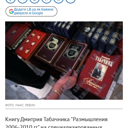
Додати LB.ua як бажане
джерело в Google
ФОТО: МАКС ЛЕВИН
Книгу Дмитрия Табачника "Размышления
2006-2010 гг" на специализированных