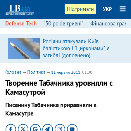
Підтримати
УКР
Defense Tech
“30 років гривні”
Фінансова грамо
Росіяни атакували Київ
балістикою і "Цирконами", є
загиблі (доповнено)
Головна
—
Політика
—
11 червня 2011
, 01:00
Творение Табачника уровняли с
Камасутрой
Писанину Табачника приравняли к
Камасутре