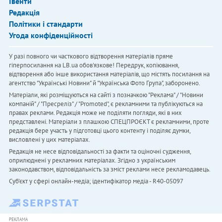
Івенти
Редакція
Політики і стандарти
Угода конфіденційності
У разі повного чи часткового відтворення матеріалів пряме
гіперпосилання на LB.ua обов'язкове! Передрук, копіювання,
відтворення або інше використання матеріалів, що містять посилання на
агентство "Українськi Новини" й "Українська Фото Група", заборонено.
Матеріали, які розміщуються на сайті з позначкою "Реклама" / "Новини
компаній" / "Пресреліз" / "Promoted", є рекламними та публікуються на
правах реклами. Редакція може не поділяти погляди, які в них
представлені. Матеріали з плашкою СПЕЦПРОЄКТ є рекламними, проте
редакція бере участь у підготовці цього контенту і поділяє думки,
висловлені у цих матеріалах.
Редакція не несе відповідальності за факти та оціночні судження,
оприлюднені у рекламних матеріалах. Згідно з українським
законодавством, відповідальність за зміст реклами несе рекламодавець.
Cуб'єкт у сфері онлайн-медіа; ідентифікатор медіа - R40-05097
РЕКЛАМА