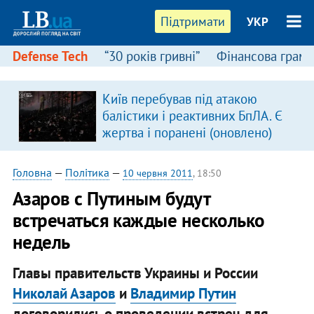
Підтримати
УКР
Defense Tech
“30 років гривні”
Фінансова грамо
Київ перебував під атакою
балістики і реактивних БпЛА. Є
жертва і поранені (оновлено)
Головна
—
Політика
—
10 червня 2011
, 18:50
Азаров с Путиным будут
встречаться каждые несколько
недель
Главы правительств Украины и России
Николай Азаров
и
Владимир Путин
договорились о проведении встреч для