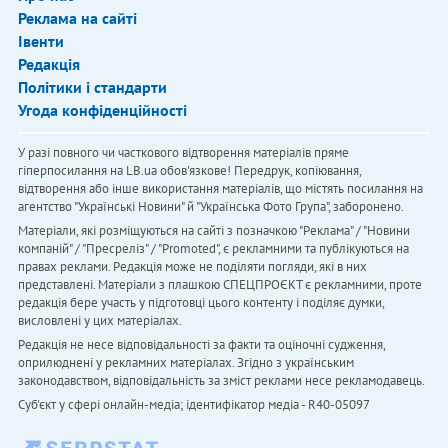
Реклама на сайті
Івенти
Редакція
Політики і стандарти
Угода конфіденційності
У разі повного чи часткового відтворення матеріалів пряме
гіперпосилання на LB.ua обов'язкове! Передрук, копіювання,
відтворення або інше використання матеріалів, що містять посилання на
агентство "Українськi Новини" й "Українська Фото Група", заборонено.
Матеріали, які розміщуються на сайті з позначкою "Реклама" / "Новини
компаній" / "Пресреліз" / "Promoted", є рекламними та публікуються на
правах реклами. Редакція може не поділяти погляди, які в них
представлені. Матеріали з плашкою СПЕЦПРОЄКТ є рекламними, проте
редакція бере участь у підготовці цього контенту і поділяє думки,
висловлені у цих матеріалах.
Редакція не несе відповідальності за факти та оціночні судження,
оприлюднені у рекламних матеріалах. Згідно з українським
законодавством, відповідальність за зміст реклами несе рекламодавець.
Cуб'єкт у сфері онлайн-медіа; ідентифікатор медіа - R40-05097