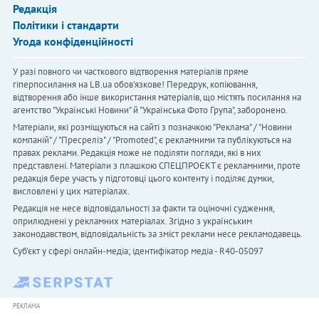
Редакція
Політики і стандарти
Угода конфіденційності
У разі повного чи часткового відтворення матеріалів пряме
гіперпосилання на LB.ua обов'язкове! Передрук, копіювання,
відтворення або інше використання матеріалів, що містять посилання на
агентство "Українськi Новини" й "Українська Фото Група", заборонено.
Матеріали, які розміщуються на сайті з позначкою "Реклама" / "Новини
компаній" / "Пресреліз" / "Promoted", є рекламними та публікуються на
правах реклами. Редакція може не поділяти погляди, які в них
представлені. Матеріали з плашкою СПЕЦПРОЄКТ є рекламними, проте
редакція бере участь у підготовці цього контенту і поділяє думки,
висловлені у цих матеріалах.
Редакція не несе відповідальності за факти та оціночні судження,
оприлюднені у рекламних матеріалах. Згідно з українським
законодавством, відповідальність за зміст реклами несе рекламодавець.
Cуб'єкт у сфері онлайн-медіа; ідентифікатор медіа - R40-05097
РЕКЛАМА