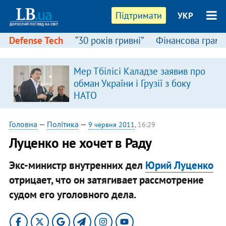
Підтримати
УКР
Defense Tech
“30 років гривні”
Фінансова грамо
Мер Тбілісі Каладзе заявив про
обман України і Грузії з боку
НАТО
Головна
—
Політика
—
9 червня 2011
, 16:29
Луценко не хочет в Раду
Экс-министр внутренних дел
Юрий Луценко
отрицает, что он затягивает рассмотрение
судом его уголовного дела.