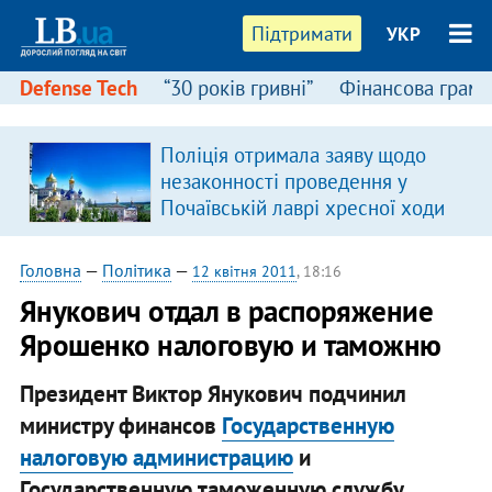
Підтримати
УКР
Defense Tech
“30 років гривні”
Фінансова грамо
Поліція отримала заяву щодо
незаконності проведення у
Почаївській лаврі хресної ходи
Головна
—
Політика
—
12 квітня 2011
, 18:16
​Янукович отдал в распоряжение
Ярошенко налоговую и таможню
Президент Виктор Янукович подчинил
министру финансов
Государственную
налоговую администрацию
и
Государственную таможенную службу.