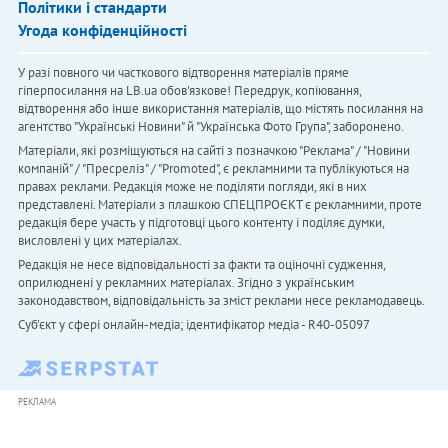
Політики і стандарти
Угода конфіденційності
У разі повного чи часткового відтворення матеріалів пряме
гіперпосилання на LB.ua обов'язкове! Передрук, копіювання,
відтворення або інше використання матеріалів, що містять посилання на
агентство "Українськi Новини" й "Українська Фото Група", заборонено.
Матеріали, які розміщуються на сайті з позначкою "Реклама" / "Новини
компаній" / "Пресреліз" / "Promoted", є рекламними та публікуються на
правах реклами. Редакція може не поділяти погляди, які в них
представлені. Матеріали з плашкою СПЕЦПРОЄКТ є рекламними, проте
редакція бере участь у підготовці цього контенту і поділяє думки,
висловлені у цих матеріалах.
Редакція не несе відповідальності за факти та оціночні судження,
оприлюднені у рекламних матеріалах. Згідно з українським
законодавством, відповідальність за зміст реклами несе рекламодавець.
Cуб'єкт у сфері онлайн-медіа; ідентифікатор медіа - R40-05097
РЕКЛАМА