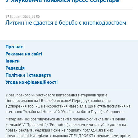
17 березня 2011, 11:50
Литвин не сдается в борьбе с кнопкодавством
Про нас
Реклама на сайті
Івенти
Редакція
Політики і стандарти
Угода конфіденційності
У разі повного чи часткового відтворення матеріалів пряме
гіперпосилання на LB.ua обов'язкове! Передрук, копіювання,
відтворення або інше використання матеріалів, що містять посилання на
агентство "Українськi Новини" й "Українська Фото Група", заборонено.
Матеріали, які розміщуються на сайті з позначкою "Реклама" / "Новини
компаній" / "Пресреліз" / "Promoted", є рекламними та публікуються на
правах реклами. Редакція може не поділяти погляди, які в них
представлені. Матеріали з плашкою СПЕЦПРОЄКТ є рекламними, проте