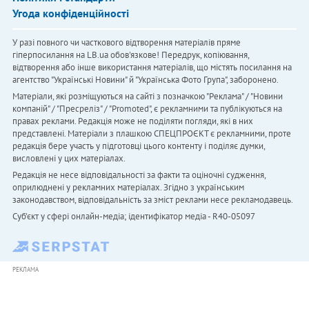
Угода конфіденційності
У разі повного чи часткового відтворення матеріалів пряме
гіперпосилання на LB.ua обов'язкове! Передрук, копіювання,
відтворення або інше використання матеріалів, що містять посилання на
агентство "Українськi Новини" й "Українська Фото Група", заборонено.
Матеріали, які розміщуються на сайті з позначкою "Реклама" / "Новини
компаній" / "Пресреліз" / "Promoted", є рекламними та публікуються на
правах реклами. Редакція може не поділяти погляди, які в них
представлені. Матеріали з плашкою СПЕЦПРОЄКТ є рекламними, проте
редакція бере участь у підготовці цього контенту і поділяє думки,
висловлені у цих матеріалах.
Редакція не несе відповідальності за факти та оціночні судження,
оприлюднені у рекламних матеріалах. Згідно з українським
законодавством, відповідальність за зміст реклами несе рекламодавець.
Cуб'єкт у сфері онлайн-медіа; ідентифікатор медіа - R40-05097
РЕКЛАМА