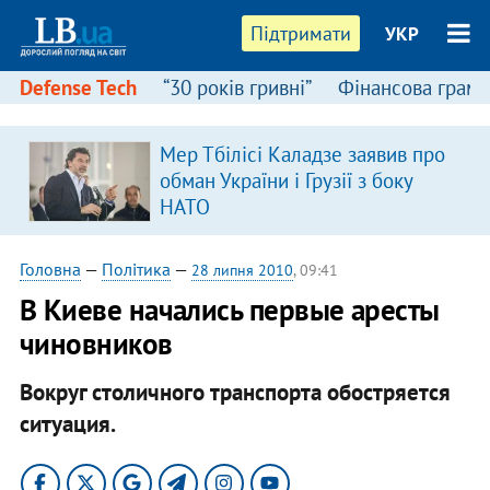
Підтримати
УКР
Defense Tech
“30 років гривні”
Фінансова грамо
Мер Тбілісі Каладзе заявив про
обман України і Грузії з боку
НАТО
Головна
—
Політика
—
28 липня 2010
, 09:41
В Киеве начались первые аресты
чиновников
Вокруг столичного транспорта обостряется
ситуация.