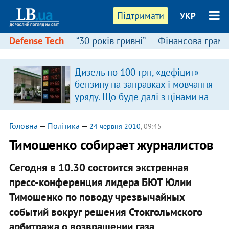
Підтримати
УКР
Defense Tech
“30 років гривні”
Фінансова грамо
Дизель по 100 грн, «дефіцит»
бензину на заправках і мовчання
уряду. Що буде далі з цінами на
пальне?
Головна
—
Політика
—
24 червня 2010
, 09:45
Тимошенко собирает журналистов
Сегодня в 10.30 состоится экстренная
пресс-конференция лидера БЮТ Юлии
Тимошенко по поводу чрезвычайных
событий вокруг решения Стокгольмского
арбитража о возвращении газа