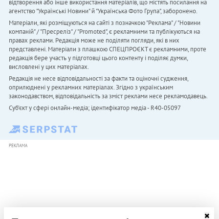
відтворення або інше використання матеріалів, що містять посилання на
агентство "Українськi Новини" й "Українська Фото Група", заборонено.
Матеріали, які розміщуються на сайті з позначкою "Реклама" / "Новини
компаній" / "Пресреліз" / "Promoted", є рекламними та публікуються на
правах реклами. Редакція може не поділяти погляди, які в них
представлені. Матеріали з плашкою СПЕЦПРОЄКТ є рекламними, проте
редакція бере участь у підготовці цього контенту і поділяє думки,
висловлені у цих матеріалах.
Редакція не несе відповідальності за факти та оціночні судження,
оприлюднені у рекламних матеріалах. Згідно з українським
законодавством, відповідальність за зміст реклами несе рекламодавець.
Cуб'єкт у сфері онлайн-медіа; ідентифікатор медіа - R40-05097
РЕКЛАМА