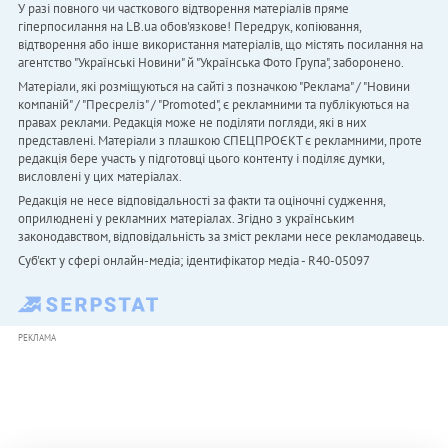
У разі повного чи часткового відтворення матеріалів пряме
гіперпосилання на LB.ua обов'язкове! Передрук, копіювання,
відтворення або інше використання матеріалів, що містять посилання на
агентство "Українськi Новини" й "Українська Фото Група", заборонено.
Матеріали, які розміщуються на сайті з позначкою "Реклама" / "Новини
компаній" / "Пресреліз" / "Promoted", є рекламними та публікуються на
правах реклами. Редакція може не поділяти погляди, які в них
представлені. Матеріали з плашкою СПЕЦПРОЄКТ є рекламними, проте
редакція бере участь у підготовці цього контенту і поділяє думки,
висловлені у цих матеріалах.
Редакція не несе відповідальності за факти та оціночні судження,
оприлюднені у рекламних матеріалах. Згідно з українським
законодавством, відповідальність за зміст реклами несе рекламодавець.
Cуб'єкт у сфері онлайн-медіа; ідентифікатор медіа - R40-05097
РЕКЛАМА