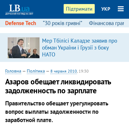
Підтримати
УКР
Defense Tech
“30 років гривні”
Фінансова грамо
Мер Тбілісі Каладзе заявив про
обман України і Грузії з боку
НАТО
Головна
—
Політика
—
8 червня 2010
, 19:30
Азаров обещает ликвидировать
задолженность по зарплате
Правительство обещает урегулировать
вопрос выплаты задолженности по
заработной плате.