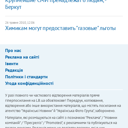
Беркут
26 травня 2010, 12:06
Химикам могут предоставить "газовые" льготы
Про нас
Реклама на сайті
Івенти
Редакція
Політики і стандарти
Угода конфіденційності
У разі повного чи часткового відтворення матеріалів пряме
гіперпосилання на LB.ua обов'язкове! Передрук, копіювання,
відтворення або інше використання матеріалів, що містять посилання на
агентство "Українськi Новини" й "Українська Фото Група", заборонено.
Матеріали, які розміщуються на сайті з позначкою "Реклама" / "Новини
компаній" / "Пресреліз" / "Promoted", є рекламними та публікуються на
правах реклами. Редакція може не поділяти погляди, які в них