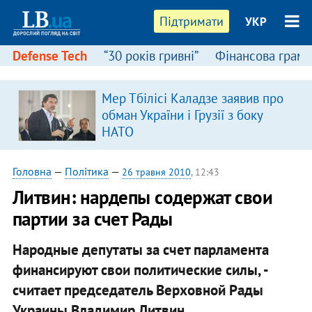
Підтримати
УКР
Defense Tech
“30 років гривні”
Фінансова грамо
Мер Тбілісі Каладзе заявив про
обман України і Грузії з боку
НАТО
Головна
—
Політика
—
26 травня 2010
, 12:43
Литвин: нардепы содержат свои
партии за счет Рады
Народные депутаты за счет парламента
финансируют свои политические силы, -
считает председатель Верховной Рады
Украины Владимир Литвин.