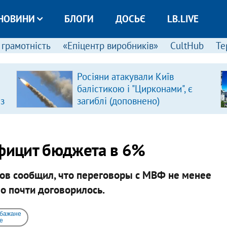
НОВИНИ
БЛОГИ
ДОСЬЄ
LB.LIVE
 грамотність
«Епіцентр виробників»
CultHub
Те
Росіяни атакували Київ
балістикою і "Цирконами", є
 з
загиблі (доповнено)
фицит бюджета в 6%
ов сообщил, что переговоры с МВФ не менее
во почти договорилось.
 бажане
e