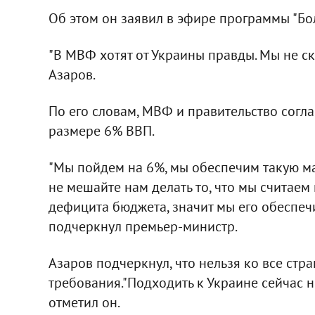
Об этом он заявил в эфире программы "Бо
"В МВФ хотят от Украины правды. Мы не ск
Азаров.
По его словам, МВФ и правительство согл
размере 6% ВВП.
"Мы пойдем на 6%, мы обеспечим такую м
не мешайте нам делать то, что мы считаем
дефицита бюджета, значит мы его обеспечим
подчеркнул премьер-министр.
Азаров подчеркнул, что нельзя ко все ст
требования."Подходить к Украине сейчас нел
отметил он.