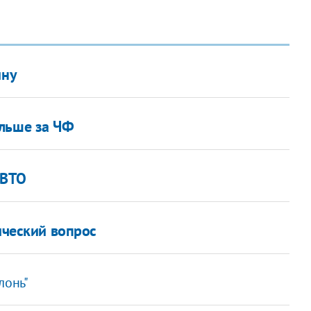
ину
ольше за ЧФ
 ВТО
ический вопрос
лонь"