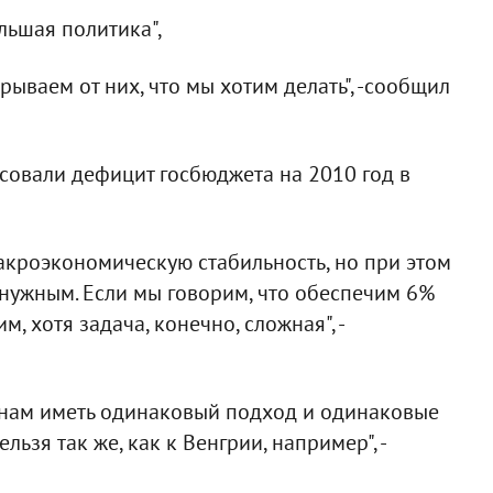
льшая политика",
рываем от них, что мы хотим делать", -сообщил
асовали дефицит госбюджета на 2010 год в
акроэкономическую стабильность, но при этом
 нужным. Если мы говорим, что обеспечим 6%
, хотя задача, конечно, сложная", -
ранам иметь одинаковый подход и одинаковые
ьзя так же, как к Венгрии, например", -