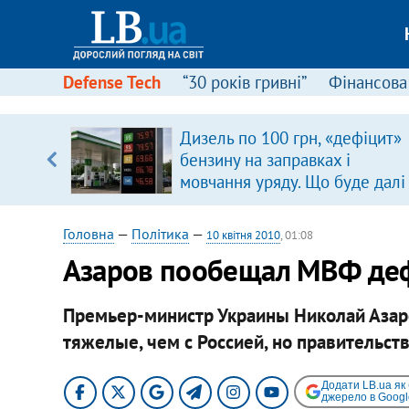
Defense Tech
“30 років гривні”
Фінансова
ою
Дизель по 100 грн, «дефіцит»
пЛА. Є
бензину на заправках і
лено)
мовчання уряду. Що буде далі
цінами на пальне?
Головна
—
Політика
—
10 квітня 2010
, 01:08
Азаров пообещал МВФ де
Премьер-министр Украины Николай Азар
тяжелые, чем с Россией, но правительст
Додати LB.ua як
джерело в Googl