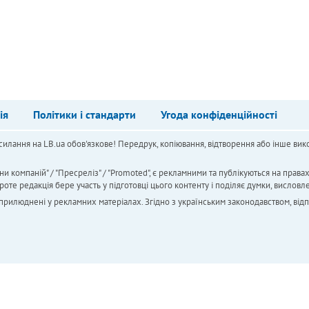
ія
Політики і стандарти
Угода конфіденційності
силання на LB.ua обов'язкове! Передрук, копіювання, відтворення або інше вико
ни компаній" / "Пресреліз" / "Promoted", є рекламними та публікуються на права
 редакція бере участь у підготовці цього контенту і поділяє думки, висловле
 оприлюднені у рекламних матеріалах. Згідно з українським законодавством, від