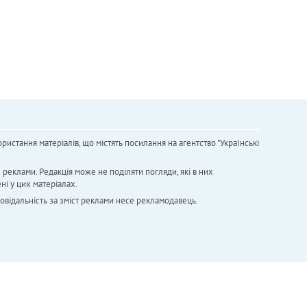
ристання матеріалів, що містять посилання на агентство "Українськi
х реклами. Редакція може не поділяти погляди, які в них
ні у цих матеріалах.
повідальність за зміст реклами несе рекламодавець.