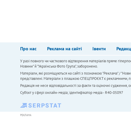
Про нас
Реклама на сайті
Івенти
Редакц
У разі повного чи часткового відтворення матеріалів пряме гіперпо
Новини" й "Українська Фото Група", заборонено.
Матеріали, які розміщуються на сайті з позначкою "Реклама" / "Нови
представлені. Матеріали з плашкою СПЕЦПРОЄКТ є рекламними, проте
Редакція не несе відповідальності за факти та оціночні судження,
Cуб'єкт у сфері онлайн-медіа; ідентифікатор медіа - R40-05097
РЕКЛАМА