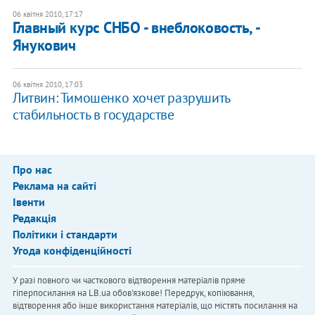
06 квітня 2010, 17:17
Главный курс СНБО - внеблоковость, -
Янукович
06 квітня 2010, 17:03
Литвин: Тимошенко хочет разрушить
стабильность в государстве
Про нас
Реклама на сайті
Івенти
Редакція
Політики і стандарти
Угода конфіденційності
У разі повного чи часткового відтворення матеріалів пряме
гіперпосилання на LB.ua обов'язкове! Передрук, копіювання,
відтворення або інше використання матеріалів, що містять посилання на