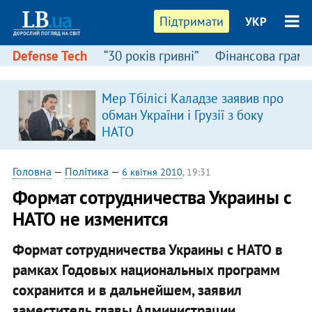
Підтримати
УКР
Defense Tech
“30 років гривні”
Фінансова грамо
Мер Тбілісі Каладзе заявив про
в
обман України і Грузії з боку
НАТО
Головна
—
Політика
—
6 квітня 2010
, 19:31
Формат сотрудничества Украины с
НАТО не изменится
Формат сотрудничества Украины с НАТО в
рамках Годовых национальных программ
сохранится и в дальнейшем, заявил
заместитель главы Администрации