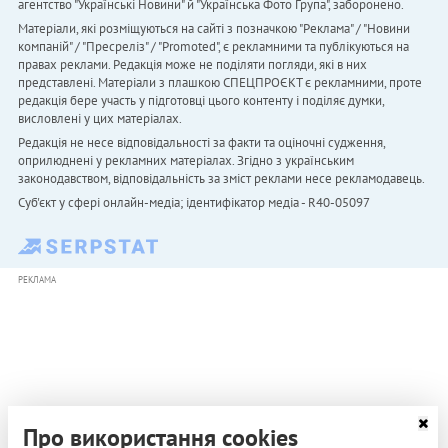
агентство "Українськi Новини" й "Українська Фото Група", заборонено.
Матеріали, які розміщуються на сайті з позначкою "Реклама" / "Новини
компаній" / "Пресреліз" / "Promoted", є рекламними та публікуються на
правах реклами. Редакція може не поділяти погляди, які в них
представлені. Матеріали з плашкою СПЕЦПРОЄКТ є рекламними, проте
редакція бере участь у підготовці цього контенту і поділяє думки,
висловлені у цих матеріалах.
Редакція не несе відповідальності за факти та оціночні судження,
оприлюднені у рекламних матеріалах. Згідно з українським
законодавством, відповідальність за зміст реклами несе рекламодавець.
Cуб'єкт у сфері онлайн-медіа; ідентифікатор медіа - R40-05097
РЕКЛАМА
Про використання cookies