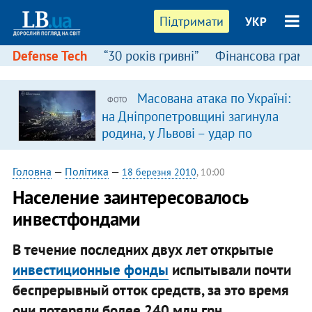
Підтримати
УКР
Defense Tech
“30 років гривні”
Фінансова грамо
Масована атака по Україні:
ФОТО
в
на Дніпропетровщині загинула
родина, у Львові – удар по
багатоповерхівках
(доповнюється)
Головна
—
Політика
—
18 березня 2010
, 10:00
Население заинтересовалось
инвестфондами
В течение последних двух лет открытые
инвестиционные фонды
испытывали почти
беспрерывный отток средств, за это время
они потеряли более 240 млн грн.