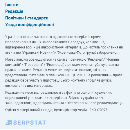
Івенти
Редакція
Політики і стандарти
Угода конфіденційності
У разі повного чи часткового відтворення матеріалів пряме
гіперпосилання на LB.ua обов'язкове! Передрук, копіювання,
відтворення або інше використання матеріалів, що містять посилання на
агентство "Українськi Новини" й "Українська Фото Група", заборонено.
Матеріали, які розміщуються на сайті з позначкою "Реклама" / "Новини
компаній" / "Пресреліз" / "Promoted", є рекламними та публікуються на
правах реклами. Редакція може не поділяти погляди, які в них
представлені. Матеріали з плашкою СПЕЦПРОЄКТ є рекламними, проте
редакція бере участь у підготовці цього контенту і поділяє думки,
висловлені у цих матеріалах.
Редакція не несе відповідальності за факти та оціночні судження,
оприлюднені у рекламних матеріалах. Згідно з українським
законодавством, відповідальність за зміст реклами несе рекламодавець.
Cуб'єкт у сфері онлайн-медіа; ідентифікатор медіа - R40-05097