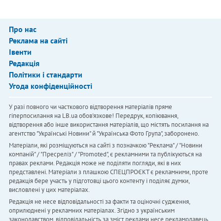
Про нас
Реклама на сайті
Івенти
Редакція
Політики і стандарти
Угода конфіденційності
У разі повного чи часткового відтворення матеріалів пряме
гіперпосилання на LB.ua обов'язкове! Передрук, копіювання,
відтворення або інше використання матеріалів, що містять посилання на
агентство "Українськi Новини" й "Українська Фото Група", заборонено.
Матеріали, які розміщуються на сайті з позначкою "Реклама" / "Новини
компаній" / "Пресреліз" / "Promoted", є рекламними та публікуються на
правах реклами. Редакція може не поділяти погляди, які в них
представлені. Матеріали з плашкою СПЕЦПРОЄКТ є рекламними, проте
редакція бере участь у підготовці цього контенту і поділяє думки,
висловлені у цих матеріалах.
Редакція не несе відповідальності за факти та оціночні судження,
оприлюднені у рекламних матеріалах. Згідно з українським
законодавством, відповідальність за зміст реклами несе рекламодавець.