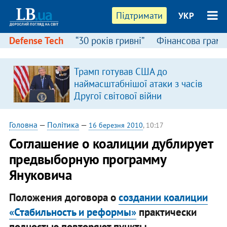
Підтримати
УКР
Defense Tech
“30 років гривні”
Фінансова грамо
Трамп готував США до
наймасштабнішої атаки з часів
Другої світової війни
Головна
—
Політика
—
16 березня 2010
, 10:17
Соглашение о коалиции дублирует
предвыборную программу
Януковича
Положения договора о
создании коалиции
«Стабильность и реформы»
практически
полностью повторяют пункты