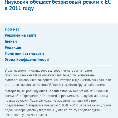
Янукович обещает безвизовый режим с ЕС
в 2011 году
Про нас
Реклама на сайті
Івенти
Редакція
Політики і стандарти
Угода конфіденційності
У разі повного чи часткового відтворення матеріалів пряме
гіперпосилання на LB.ua обов'язкове! Передрук, копіювання,
відтворення або інше використання матеріалів, що містять посилання на
агентство "Українськi Новини" й "Українська Фото Група", заборонено.
Матеріали, які розміщуються на сайті з позначкою "Реклама" / "Новини
компаній" / "Пресреліз" / "Promoted", є рекламними та публікуються на
правах реклами. Редакція може не поділяти погляди, які в них
представлені. Матеріали з плашкою СПЕЦПРОЄКТ є рекламними, проте
редакція бере участь у підготовці цього контенту і поділяє думки,
висловлені у цих матеріалах.