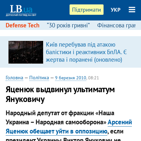
Підтримати
УКР
Defense Tech
“30 років гривні”
Фінансова грамо
Київ перебував під атакою
балістики і реактивних БпЛА. Є
жертва і поранені (оновлено)
Головна
—
Політика
—
9 березня 2010
, 08:21
Яценюк выдвинул ультиматум
Януковичу
Народный депутат от фракции «Наша
Украина – Народная самооборона»
Арсений
Яценюк обещает уйти в оппозицию
, если
президент Украины Виктор Янукович не