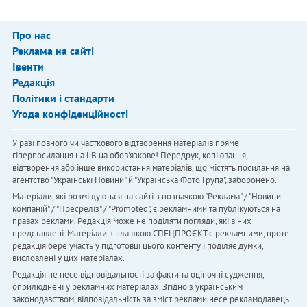
Про нас
Реклама на сайті
Івенти
Редакція
Політики і стандарти
Угода конфіденційності
У разі повного чи часткового відтворення матеріалів пряме
гіперпосилання на LB.ua обов'язкове! Передрук, копіювання,
відтворення або інше використання матеріалів, що містять посилання на
агентство "Українськi Новини" й "Українська Фото Група", заборонено.
Матеріали, які розміщуються на сайті з позначкою "Реклама" / "Новини
компаній" / "Пресреліз" / "Promoted", є рекламними та публікуються на
правах реклами. Редакція може не поділяти погляди, які в них
представлені. Матеріали з плашкою СПЕЦПРОЄКТ є рекламними, проте
редакція бере участь у підготовці цього контенту і поділяє думки,
висловлені у цих матеріалах.
Редакція не несе відповідальності за факти та оціночні судження,
оприлюднені у рекламних матеріалах. Згідно з українським
законодавством, відповідальність за зміст реклами несе рекламодавець.