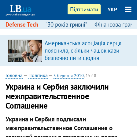
Підтримати
УКР
Defense Tech
“30 років гривні”
Фінансова грамо
Американська асоціація серця
пояснила, скільки чашок кави
безпечно пити щодня
Головна
—
Політика
—
5 березня 2010
, 15:48
Украина и Сербия заключили
межправительственное
Соглашение
Украина и Сербия подписали
межправительственное Соглашение о
взаимной помощи в таможенных делах.