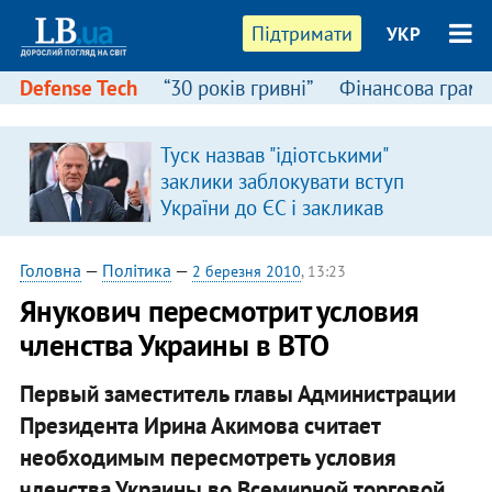
Підтримати
УКР
Defense Tech
“30 років гривні”
Фінансова грамо
Туск назвав "ідіотськими"
заклики заблокувати вступ
України до ЄС і закликав
припинити антиукраїнську
риторику
Головна
—
Політика
—
2 березня 2010
, 13:23
Янукович пересмотрит условия
членства Украины в ВТО
Первый заместитель главы Администрации
Президента Ирина Акимова считает
необходимым пересмотреть условия
членства Украины во Всемирной торговой