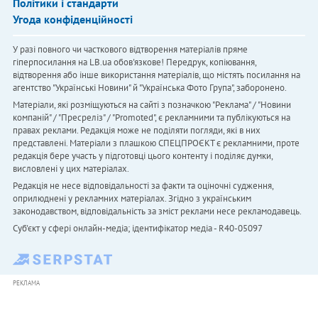
Політики і стандарти
Угода конфіденційності
У разі повного чи часткового відтворення матеріалів пряме
гіперпосилання на LB.ua обов'язкове! Передрук, копіювання,
відтворення або інше використання матеріалів, що містять посилання на
агентство "Українськi Новини" й "Українська Фото Група", заборонено.
Матеріали, які розміщуються на сайті з позначкою "Реклама" / "Новини
компаній" / "Пресреліз" / "Promoted", є рекламними та публікуються на
правах реклами. Редакція може не поділяти погляди, які в них
представлені. Матеріали з плашкою СПЕЦПРОЄКТ є рекламними, проте
редакція бере участь у підготовці цього контенту і поділяє думки,
висловлені у цих матеріалах.
Редакція не несе відповідальності за факти та оціночні судження,
оприлюднені у рекламних матеріалах. Згідно з українським
законодавством, відповідальність за зміст реклами несе рекламодавець.
Cуб'єкт у сфері онлайн-медіа; ідентифікатор медіа - R40-05097
РЕКЛАМА