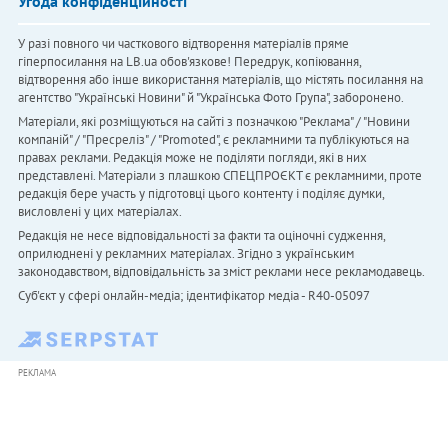
Угода конфіденційності
У разі повного чи часткового відтворення матеріалів пряме
гіперпосилання на LB.ua обов'язкове! Передрук, копіювання,
відтворення або інше використання матеріалів, що містять посилання на
агентство "Українськi Новини" й "Українська Фото Група", заборонено.
Матеріали, які розміщуються на сайті з позначкою "Реклама" / "Новини
компаній" / "Пресреліз" / "Promoted", є рекламними та публікуються на
правах реклами. Редакція може не поділяти погляди, які в них
представлені. Матеріали з плашкою СПЕЦПРОЄКТ є рекламними, проте
редакція бере участь у підготовці цього контенту і поділяє думки,
висловлені у цих матеріалах.
Редакція не несе відповідальності за факти та оціночні судження,
оприлюднені у рекламних матеріалах. Згідно з українським
законодавством, відповідальність за зміст реклами несе рекламодавець.
Cуб'єкт у сфері онлайн-медіа; ідентифікатор медіа - R40-05097
РЕКЛАМА