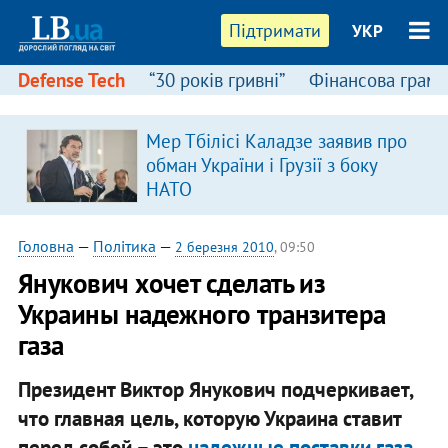
Підтримати
УКР
Defense Tech
“30 років гривні”
Фінансова грамо
Мер Тбілісі Каладзе заявив про
обман України і Грузії з боку
НАТО
Головна
—
Політика
—
2 березня 2010
, 09:50
Янукович хочет сделать из
Украины надежного транзитера
газа
Президент Виктор Янукович подчеркивает,
что главная цель, которую Украина ставит
перед собой – это
надежные поставки газа