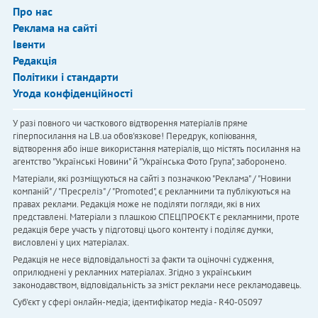
Про нас
Реклама на сайті
Івенти
Редакція
Політики і стандарти
Угода конфіденційності
У разі повного чи часткового відтворення матеріалів пряме
гіперпосилання на LB.ua обов'язкове! Передрук, копіювання,
відтворення або інше використання матеріалів, що містять посилання на
агентство "Українськi Новини" й "Українська Фото Група", заборонено.
Матеріали, які розміщуються на сайті з позначкою "Реклама" / "Новини
компаній" / "Пресреліз" / "Promoted", є рекламними та публікуються на
правах реклами. Редакція може не поділяти погляди, які в них
представлені. Матеріали з плашкою СПЕЦПРОЄКТ є рекламними, проте
редакція бере участь у підготовці цього контенту і поділяє думки,
висловлені у цих матеріалах.
Редакція не несе відповідальності за факти та оціночні судження,
оприлюднені у рекламних матеріалах. Згідно з українським
законодавством, відповідальність за зміст реклами несе рекламодавець.
Cуб'єкт у сфері онлайн-медіа; ідентифікатор медіа - R40-05097