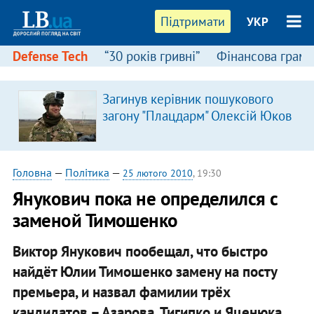
Підтримати
УКР
Defense Tech
“30 років гривні”
Фінансова грамо
Загинув керівник пошукового
загону "Плацдарм" Олексій Юков
Головна
—
Політика
—
25 лютого 2010
, 19:30
Янукович пока не определился с
заменой Тимошенко
Виктор Янукович пообещал, что быстро
найдёт Юлии Тимошенко замену на посту
премьера, и назвал фамилии трёх
кандидатов – Азарова, Тигипко и Яценюка.