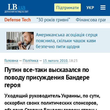
Підтримати
УКР
Defense Tech
“30 років гривні”
Фінансова грамо
:
Американська асоціація серця
пояснила, скільки чашок кави
безпечно пити щодня
Головна
—
Політика
—
15 лютого 2010
, 18:23
Путин все-таки высказался по
поводу присуждения Бандере
героя
Уходящий руководитель Украины, по сути,
оскорбил своих политических спонсоров,
объявив Степана Бандеру героем страны,