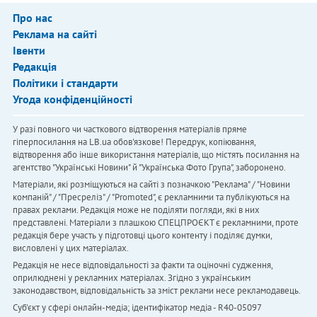
Про нас
Реклама на сайті
Івенти
Редакція
Політики і стандарти
Угода конфіденційності
У разі повного чи часткового відтворення матеріалів пряме
гіперпосилання на LB.ua обов'язкове! Передрук, копіювання,
відтворення або інше використання матеріалів, що містять посилання на
агентство "Українськi Новини" й "Українська Фото Група", заборонено.
Матеріали, які розміщуються на сайті з позначкою "Реклама" / "Новини
компаній" / "Пресреліз" / "Promoted", є рекламними та публікуються на
правах реклами. Редакція може не поділяти погляди, які в них
представлені. Матеріали з плашкою СПЕЦПРОЄКТ є рекламними, проте
редакція бере участь у підготовці цього контенту і поділяє думки,
висловлені у цих матеріалах.
Редакція не несе відповідальності за факти та оціночні судження,
оприлюднені у рекламних матеріалах. Згідно з українським
законодавством, відповідальність за зміст реклами несе рекламодавець.
Cуб'єкт у сфері онлайн-медіа; ідентифікатор медіа - R40-05097