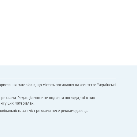
ристання матеріалів, що містять посилання на агентство "Українськi
х реклами. Редакція може не поділяти погляди, які в них
ні у цих матеріалах.
повідальність за зміст реклами несе рекламодавець.