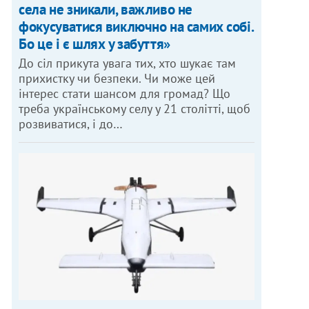
села не зникали, важливо не
фокусуватися виключно на самих собі.
Бо це і є шлях у забуття»
До сіл прикута увага тих, хто шукає там
прихистку чи безпеки. Чи може цей
інтерес стати шансом для громад? Що
треба українському селу у 21 столітті, щоб
розвиватися, і до…