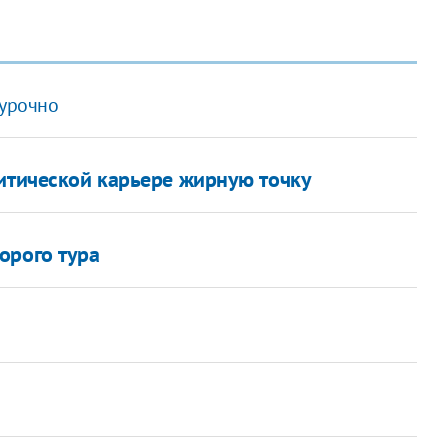
хурочно
литической карьере жирную точку
орого тура