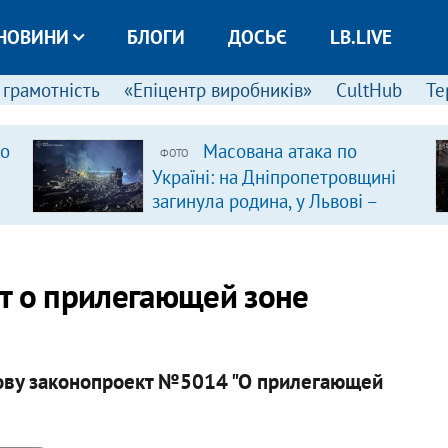
НОВИНИ
БЛОГИ
ДОСЬЄ
LB.LIVE
 грамотність
«Епіцентр виробників»
CultHub
Те
ро
Масована атака по
ФОТО
Україні: на Дніпропетровщині
загинула родина, у Львові –
удар по багатоповерхівках
(доповнюється)
т о прилегающей зоне
нову законопроект №5014 "О прилегающей