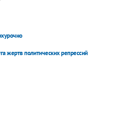
рхурочно
уга жертв политических репрессий