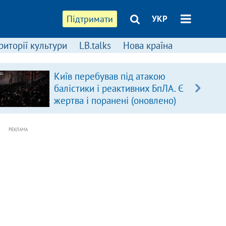
Підтримати
УКР
риторії культури
LB.talks
Нова країна
Київ перебував під атакою
балістики і реактивних БпЛА. Є
жертва і поранені (оновлено)
РЕКЛАМА