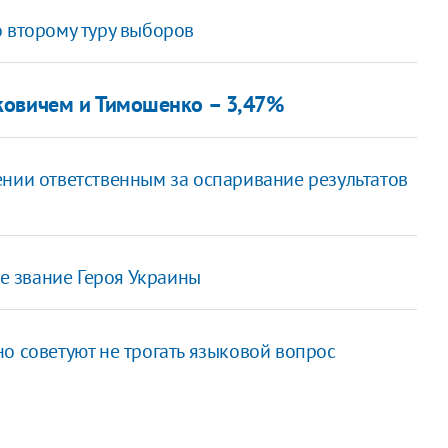
 второму туру выборов
ковичем и Тимошенко – 3,47%
ении ответственным за оспаривание результатов
ре звание Героя Украины
о советуют не трогать языковой вопрос