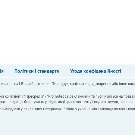
ія
Політики і стандарти
Угода конфіденційності
силання на LB.ua обов'язкове! Передрук, копіювання, відтворення або інше вико
ни компаній" / "Пресреліз" / "Promoted", є рекламними та публікуються на права
 редакція бере участь у підготовці цього контенту і поділяє думки, висловле
 оприлюднені у рекламних матеріалах. Згідно з українським законодавством, від