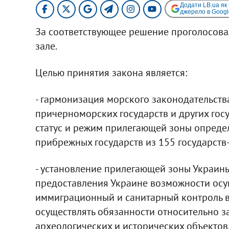
Додати LB.ua як
джерело в Googl
За соответствующее решение проголосовал
зале.
Целью принятия закона является:
- гармонизация морского законодательств
причерноморских государств и других госу
статус и режим прилегающей зоны опреде
прибрежных государств из 155 государств
- установление прилегающей зоны Украины
предоставления Украине возможности осу
иммиграционный и санитарный контроль в 
осуществлять обязанности относительно 
археологических и исторических объектов