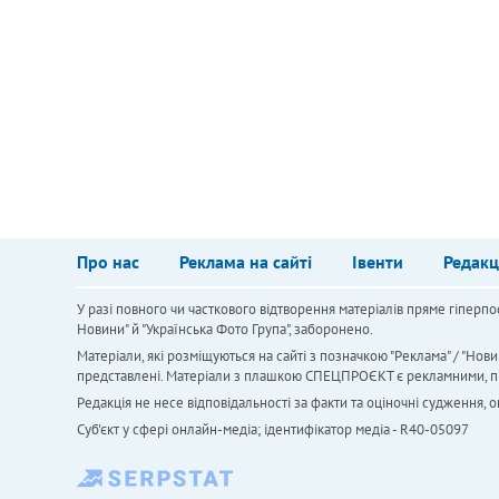
Про нас
Реклама на сайті
Івенти
Редакц
У разі повного чи часткового відтворення матеріалів пряме гіперпо
Новини" й "Українська Фото Група", заборонено.
Матеріали, які розміщуються на сайті з позначкою "Реклама" / "Нови
представлені. Матеріали з плашкою СПЕЦПРОЄКТ є рекламними, проте
Редакція не несе відповідальності за факти та оціночні судження,
Cуб'єкт у сфері онлайн-медіа; ідентифікатор медіа - R40-05097