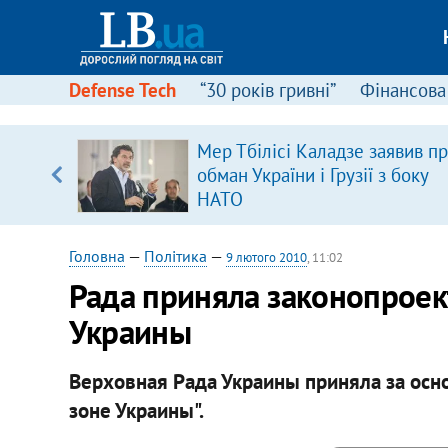
Defense Tech
“30 років гривні”
Фінансова
щодо
Мер Тбілісі Каладзе заявив п
 у
обман України і Грузії з боку
ої ходи
НАТО
Головна
—
Політика
—
9 лютого 2010
, 11:02
Рада приняла законопроек
Украины
Верховная Рада Украины приняла за ос
зоне Украины".