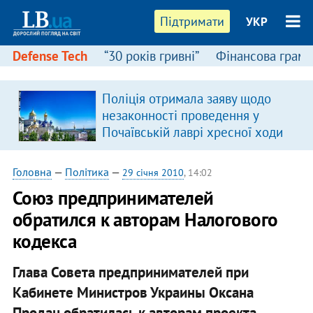
Підтримати
УКР
Defense Tech
“30 років гривні”
Фінансова грамо
Поліція отримала заяву щодо
незаконності проведення у
Почаївській лаврі хресної ходи
Головна
—
Політика
—
29 січня 2010
, 14:02
Союз предпринимателей
обратился к авторам Налогового
кодекса
Глава Совета предпринимателей при
Кабинете Министров Украины Оксана
Продан обратилась к авторам проекта