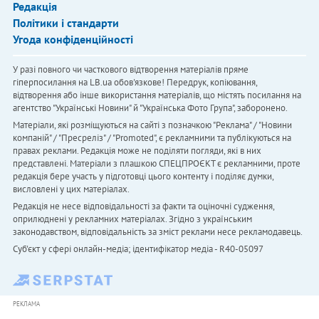
Редакція
Політики і стандарти
Угода конфіденційності
У разі повного чи часткового відтворення матеріалів пряме
гіперпосилання на LB.ua обов'язкове! Передрук, копіювання,
відтворення або інше використання матеріалів, що містять посилання на
агентство "Українськi Новини" й "Українська Фото Група", заборонено.
Матеріали, які розміщуються на сайті з позначкою "Реклама" / "Новини
компаній" / "Пресреліз" / "Promoted", є рекламними та публікуються на
правах реклами. Редакція може не поділяти погляди, які в них
представлені. Матеріали з плашкою СПЕЦПРОЄКТ є рекламними, проте
редакція бере участь у підготовці цього контенту і поділяє думки,
висловлені у цих матеріалах.
Редакція не несе відповідальності за факти та оціночні судження,
оприлюднені у рекламних матеріалах. Згідно з українським
законодавством, відповідальність за зміст реклами несе рекламодавець.
Cуб'єкт у сфері онлайн-медіа; ідентифікатор медіа - R40-05097
РЕКЛАМА