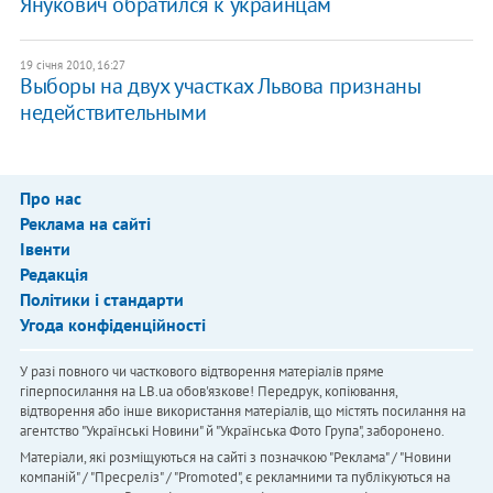
Янукович обратился к украинцам
19 січня 2010, 16:27
Выборы на двух участках Львова признаны
недействительными
Про нас
Реклама на сайті
Івенти
Редакція
Політики і стандарти
Угода конфіденційності
У разі повного чи часткового відтворення матеріалів пряме
гіперпосилання на LB.ua обов'язкове! Передрук, копіювання,
відтворення або інше використання матеріалів, що містять посилання на
агентство "Українськi Новини" й "Українська Фото Група", заборонено.
Матеріали, які розміщуються на сайті з позначкою "Реклама" / "Новини
компаній" / "Пресреліз" / "Promoted", є рекламними та публікуються на