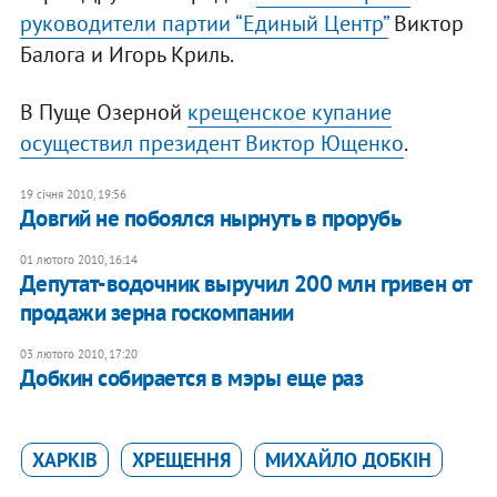
руководители партии “Единый Центр”
Виктор
Балога и Игорь Криль.
В Пуще Озерной
крещенское купание
осуществил президент Виктор Ющенко
.
19 січня 2010, 19:56
Довгий не побоялся нырнуть в прорубь
01 лютого 2010, 16:14
Депутат-водочник выручил 200 млн гривен от
продажи зерна госкомпании
03 лютого 2010, 17:20
Добкин собирается в мэры еще раз
ХАРКІВ
ХРЕЩЕННЯ
МИХАЙЛО ДОБКІН