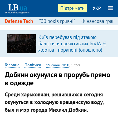
Підтримати
УКР
Defense Tech
“30 років гривні”
Фінансова грамо
Київ перебував під атакою
я
балістики і реактивних БпЛА. Є
жертва і поранені (оновлено)
Головна
—
Політика
—
19 січня 2010
, 17:59
Добкин окунулся в прорубь прямо
в одежде
Среди харьковчан, решившихся сегодня
окунуться в холодную крещенскую воду,
был и мэр города Михаил Добкин.