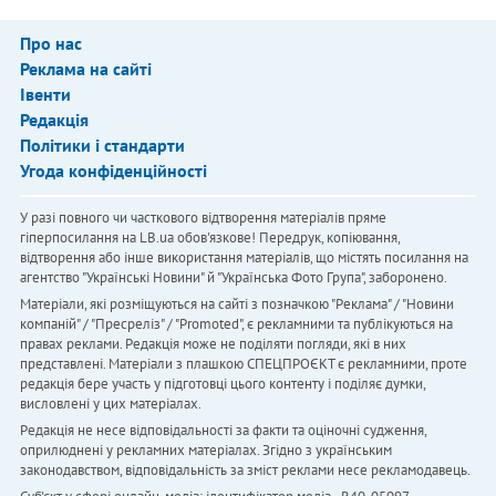
Про нас
Реклама на сайті
Івенти
Редакція
Політики і стандарти
Угода конфіденційності
У разі повного чи часткового відтворення матеріалів пряме
гіперпосилання на LB.ua обов'язкове! Передрук, копіювання,
відтворення або інше використання матеріалів, що містять посилання на
агентство "Українськi Новини" й "Українська Фото Група", заборонено.
Матеріали, які розміщуються на сайті з позначкою "Реклама" / "Новини
компаній" / "Пресреліз" / "Promoted", є рекламними та публікуються на
правах реклами. Редакція може не поділяти погляди, які в них
представлені. Матеріали з плашкою СПЕЦПРОЄКТ є рекламними, проте
редакція бере участь у підготовці цього контенту і поділяє думки,
висловлені у цих матеріалах.
Редакція не несе відповідальності за факти та оціночні судження,
оприлюднені у рекламних матеріалах. Згідно з українським
законодавством, відповідальність за зміст реклами несе рекламодавець.