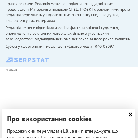
правах реклами. Редакція може не поділяти погляди, які в них
представлені. Матеріали з плашкою СПЕЦПРОЄКТ є рекламними, проте
редакція бере участь у підготовці цього контенту і поділяє думки,
висловлені у цих матеріалах.
Редакція не несе відповідальності за факти та оціночні судження,
оприлюднені у рекламних матеріалах. Згідно з українським
законодавством, відповідальність за зміст реклами несе рекламодавець.
Cуб'єкт у сфері онлайн-медіа; ідентифікатор медіа - R40-05097
РЕКЛАМА
Про використання cookies
Продовжуючи переглядати LB.ua ви підтверджуєте, що
ознайомилися з Правилами користування сайтом та