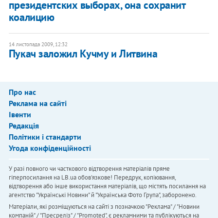
президентских выборах, она сохранит
коалицию
14 листопада 2009, 12:32
Пукач заложил Кучму и Литвина
Про нас
Реклама на сайті
Івенти
Редакція
Політики і стандарти
Угода конфіденційності
У разі повного чи часткового відтворення матеріалів пряме
гіперпосилання на LB.ua обов'язкове! Передрук, копіювання,
відтворення або інше використання матеріалів, що містять посилання на
агентство "Українськi Новини" й "Українська Фото Група", заборонено.
Матеріали, які розміщуються на сайті з позначкою "Реклама" / "Новини
компаній" / "Пресреліз" / "Promoted", є рекламними та публікуються на