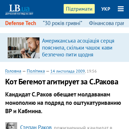
Підтримати
УКР
Defense Tech
“30 років гривні”
Фінансова грамо
Американська асоціація серця
пояснила, скільки чашок кави
безпечно пити щодня
Головна
—
Політика
—
14 листопада 2009
, 19:56
Кот Бегемот агитирует за С.Ракова
Кандидат С.Раков обещает молдаванам
монополию на подряд по оштукатуриванию
ВР и Кабмина.
Степан Раков
, пожизненный кандидат в