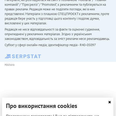
компаній" / "Пресреліз" / "Promoted", є рекламними та публікуються на
правах реклами. Редакція може не поділяти погляди, які в них
представлені. Матеріали з плашкою СПЕЦПРОЄКТ є рекламними, проте
редакція бере участь у підготовці цього контенту і поділяє думки,
висловлені у цих матеріалах.
Редакція не несе відповідальності за факти та оціночні судження,
оприлюднені у рекламних матеріалах. Згідно з українським
законодавством, відповідальність за зміст реклами несе рекламодавець.
Cуб'єкт у сфері онлайн-медіа; ідентифікатор медіа - R40-05097
РЕКЛАМА
Про використання cookies