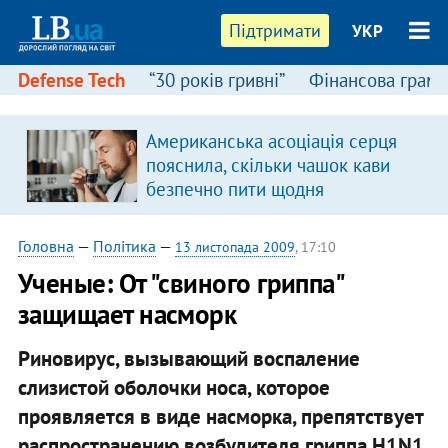
Підтримати
УКР
Defense Tech
“30 років гривні”
Фінансова грамо
Американська асоціація серця
пояснила, скільки чашок кави
безпечно пити щодня
Головна
—
Політика
—
13 листопада 2009
, 17:10
Ученые: От "свиного гриппа"
защищает насморк
Риновирус, вызывающий воспаление
слизистой оболочки носа, которое
проявляется в виде насморка, препятствует
распространению возбудителя гриппа H1N1