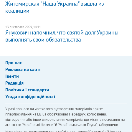
Житомирская "Наша Украина" вышла из
коалиции
13 листопада 2009, 14:11
Янукович напомнил, что святой долг Украины –
выполнять свои обязательства
Про нас
Реклама на сайті
Івенти
Редакція
Політики і стандарти
Угода конфіденційності
У разі повного чи часткового відтворення матеріалів пряме
гіперпосилання на LB.ua обов'язкове! Передрук, копіювання,
відтворення або інше використання матеріалів, що містять посилання на
агентство "Українськi Новини" й "Українська Фото Група", заборонено.
Матеріали, які розміщуються на сайті з позначкою "Реклама" / "Новини