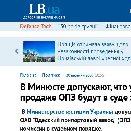
Defense Tech
“30 років гривні”
Фінансова
вив про
Поліція отримала заяву щодо
боку
незаконності проведення у
Почаївській лаврі хресної ход
Головна
—
Політика
—
30 вересня 2009
, 10:55
В Минюсте допускают, что 
продаже ОПЗ будут в суде
В
Министерстве юстиции Украины
допуск
ОАО "Одесский припортовый завод" (ОПЗ
комиссии в судебном порядке.