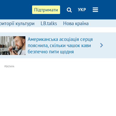
Підтримати
УКР
риторії культури
LB.talks
Нова країна
Американська асоціація серця
пояснила, скільки чашок кави
безпечно пити щодня
РЕКЛАМА