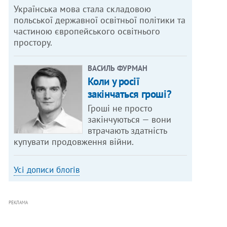
Українська мова стала складовою
польської державної освітньої політики та
частиною європейського освітнього
простору.
ВАСИЛЬ ФУРМАН
Коли у росії
закінчаться гроші?
Гроші не просто
закінчуються — вони
втрачають здатність
купувати продовження війни.
Усі дописи блогів
РЕКЛАМА