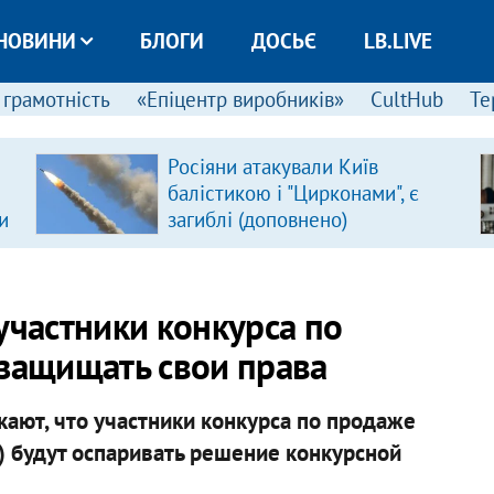
НОВИНИ
БЛОГИ
ДОСЬЄ
LB.LIVE
 грамотність
«Епіцентр виробників»
CultHub
Те
Росіяни атакували Київ
балістикою і "Цирконами", є
и
загиблі (доповнено)
участники конкурса по
 защищать свои права
ают, что участники конкурса по продаже
) будут оспаривать решение конкурсной