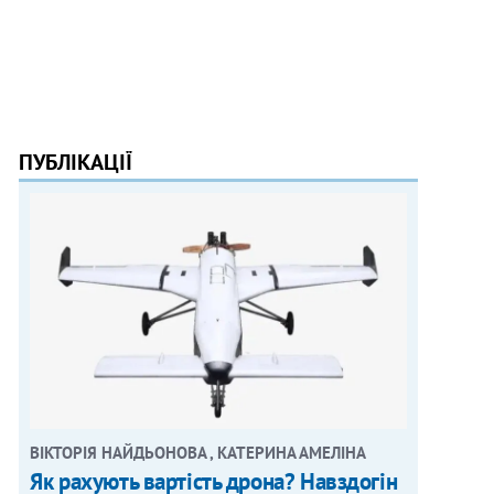
ПУБЛІКАЦІЇ
ВІКТОРІЯ НАЙДЬОНОВА , КАТЕРИНА АМЕЛІНА
Як рахують вартість дрона? Навздогін