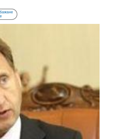
 бажане
e