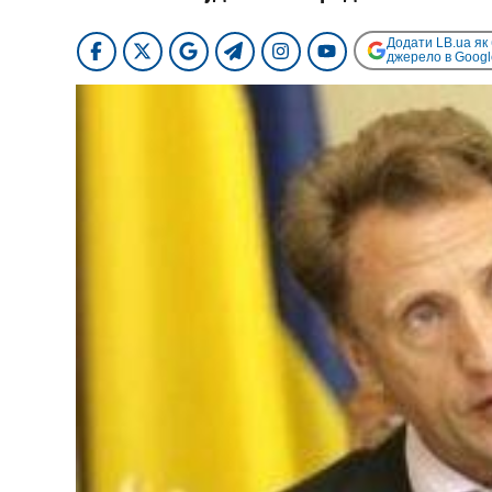
Додати LB.ua як
джерело в Googl