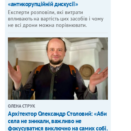
«антикорупційній дискусії»
Експерти розповіли, які витрати
впливають на вартість цих засобів і чому
не всі дрони можна порівнювати.
ОЛЕНА СТРУК
Архітектор Олександр Столовий: «Аби
села не зникали, важливо не
фокусуватися виключно на самих собі.