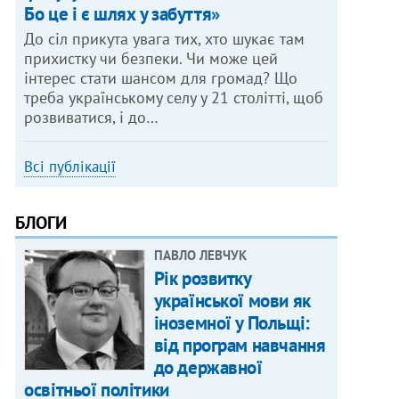
Бо це і є шлях у забуття»
До сіл прикута увага тих, хто шукає там
прихистку чи безпеки. Чи може цей
інтерес стати шансом для громад? Що
треба українському селу у 21 столітті, щоб
розвиватися, і до…
Всі публікації
БЛОГИ
ПАВЛО ЛЕВЧУК
Рік розвитку
української мови як
іноземної у Польщі:
від програм навчання
до державної
освітньої політики