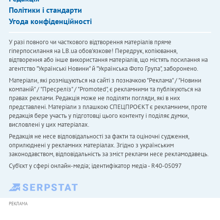
Політики і стандарти
Угода конфіденційності
У разі повного чи часткового відтворення матеріалів пряме
гіперпосилання на LB.ua обов'язкове! Передрук, копіювання,
відтворення або інше використання матеріалів, що містять посилання на
агентство "Українськi Новини" й "Українська Фото Група", заборонено.
Матеріали, які розміщуються на сайті з позначкою "Реклама" / "Новини
компаній" / "Пресреліз" / "Promoted", є рекламними та публікуються на
правах реклами. Редакція може не поділяти погляди, які в них
представлені. Матеріали з плашкою СПЕЦПРОЄКТ є рекламними, проте
редакція бере участь у підготовці цього контенту і поділяє думки,
висловлені у цих матеріалах.
Редакція не несе відповідальності за факти та оціночні судження,
оприлюднені у рекламних матеріалах. Згідно з українським
законодавством, відповідальність за зміст реклами несе рекламодавець.
Cуб'єкт у сфері онлайн-медіа; ідентифікатор медіа - R40-05097
РЕКЛАМА