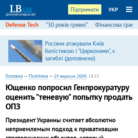
Підтримати
УКР
Defense Tech
“30 років гривні”
Фінансова грамо
Росіяни атакували Київ
балістикою і "Цирконами", є
загиблі (доповнено)
Головна
—
Політика
—
29 вересня 2009
, 18:25
Ющенко попросил Генпрокуратуру
оценить "теневую" попытку продать
ОПЗ
Президент Украины считает абсолютно
неприемлемым подход к приватизации
стратегических объектов, который