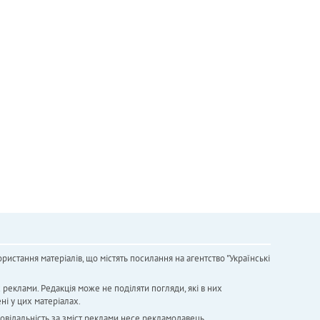
ристання матеріалів, що містять посилання на агентство "Українськi
х реклами. Редакція може не поділяти погляди, які в них
ні у цих матеріалах.
повідальність за зміст реклами несе рекламодавець.