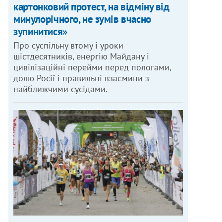
картонковий протест, на відміну від
минулорічного, не зумів вчасно
зупинитися»
Про суспільну втому і уроки
шістдесятників, енергію Майдану і
цивілізаційні перейми перед пологами,
долю Росії і правильні взаємини з
найближчими сусідами.