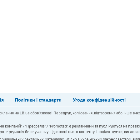
ія
Політики і стандарти
Угода конфіденційності
силання на LB.ua обов'язкове! Передрук, копіювання, відтворення або інше вико
ни компаній" / "Пресреліз" / "Promoted", є рекламними та публікуються на права
 редакція бере участь у підготовці цього контенту і поділяє думки, висловле
 оприлюднені у рекламних матеріалах. Згідно з українським законодавством, від