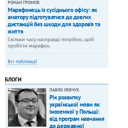
РОМАН ГРОМОВ
Марафонець із сусіднього офісу: як
аматору підготуватися до довгих
дистанцій без шкоди для здоров’я та
життя
Скільки часу насправді потрібно, щоб
пробігти марафон.
Всі публікації
БЛОГИ
ПАВЛО ЛЕВЧУК
Рік розвитку
української мови як
іноземної у Польщі:
від програм навчання
до державної