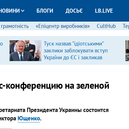
НОВИНИ
БЛОГИ
ДОСЬЄ
LB.LIVE
 грамотність
«Епіцентр виробників»
CultHub
Те
ро
Туск назвав "ідіотськими"
заклики заблокувати вступ
України до ЄС і закликав
припинити антиукраїнську
риторику
с-конференцию на зеленой
ретариата Президента Украины состоится
иктора
Ющенко
.