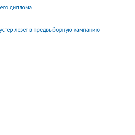
оего диплома
Шустер лезет в предвыборную кампанию