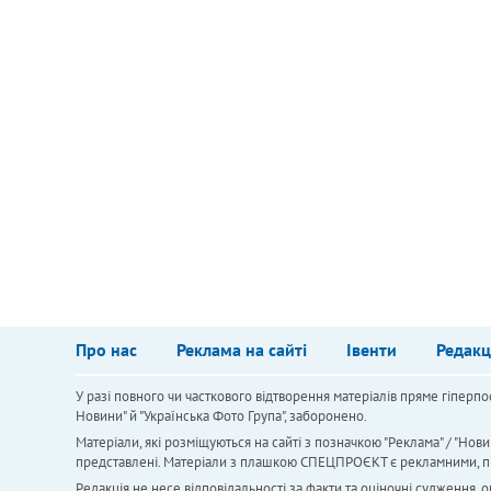
Про нас
Реклама на сайті
Івенти
Редакц
У разі повного чи часткового відтворення матеріалів пряме гіперпо
Новини" й "Українська Фото Група", заборонено.
Матеріали, які розміщуються на сайті з позначкою "Реклама" / "Нови
представлені. Матеріали з плашкою СПЕЦПРОЄКТ є рекламними, проте
Редакція не несе відповідальності за факти та оціночні судження,