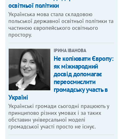
освітньої політики
Українська мова стала складовою
польської державної освітньої політики та
частиною європейського освітнього
простору.
ІРИНА ІВАНОВА
Не копіювати Європу:
як міжнародний
досвід допомагає
переосмислити
громадську участь в
Україні
Українські громади сьогодні працюють у
принципово різних умовах і за таких
обставин універсальної моделі
громадської участі просто не існує.