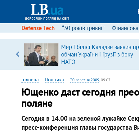
Defense Tech
“30 років гривні”
Фінансова
Мер Тбілісі Каладзе заявив п
обман України і Грузії з боку
вщині
НАТО
і –
ах
Головна
—
Політика
—
30 вересня 2009
, 09:07
Ющенко даст сегодня прес
поляне
Сегодня в 14.00 на зеленой лужайке Сек
пресс-конференция главы государства В