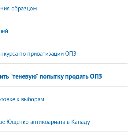
ения образцом
лей
онкурса по приватизации ОПЗ
ть "теневую" попытку продать ОПЗ
отовке к выборам
зе Ющенко антиквариата в Канаду