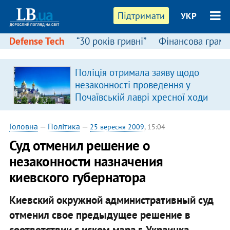
Підтримати
УКР
Defense Tech
“30 років гривні”
Фінансова грамо
Поліція отримала заяву щодо
незаконності проведення у
Почаївській лаврі хресної ходи
Головна
—
Політика
—
25 вересня 2009
, 15:04
Суд отменил решение о
незаконности назначения
киевского губернатора
Киевский окружной административный суд
отменил свое предыдущее решение в
соответствии с иском мэра г. Украинка