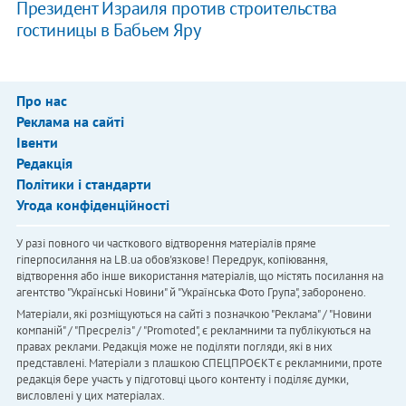
Президент Израиля против строительства
гостиницы в Бабьем Яру
Про нас
Реклама на сайті
Івенти
Редакція
Політики і стандарти
Угода конфіденційності
У разі повного чи часткового відтворення матеріалів пряме
гіперпосилання на LB.ua обов'язкове! Передрук, копіювання,
відтворення або інше використання матеріалів, що містять посилання на
агентство "Українськi Новини" й "Українська Фото Група", заборонено.
Матеріали, які розміщуються на сайті з позначкою "Реклама" / "Новини
компаній" / "Пресреліз" / "Promoted", є рекламними та публікуються на
правах реклами. Редакція може не поділяти погляди, які в них
представлені. Матеріали з плашкою СПЕЦПРОЄКТ є рекламними, проте
редакція бере участь у підготовці цього контенту і поділяє думки,
висловлені у цих матеріалах.