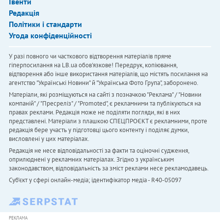
Івенти
Редакція
Політики і стандарти
Угода конфіденційності
У разі повного чи часткового відтворення матеріалів пряме
гіперпосилання на LB.ua обов'язкове! Передрук, копіювання,
відтворення або інше використання матеріалів, що містять посилання на
агентство "Українськi Новини" й "Українська Фото Група", заборонено.
Матеріали, які розміщуються на сайті з позначкою "Реклама" / "Новини
компаній" / "Пресреліз" / "Promoted", є рекламними та публікуються на
правах реклами. Редакція може не поділяти погляди, які в них
представлені. Матеріали з плашкою СПЕЦПРОЄКТ є рекламними, проте
редакція бере участь у підготовці цього контенту і поділяє думки,
висловлені у цих матеріалах.
Редакція не несе відповідальності за факти та оціночні судження,
оприлюднені у рекламних матеріалах. Згідно з українським
законодавством, відповідальність за зміст реклами несе рекламодавець.
Cуб'єкт у сфері онлайн-медіа; ідентифікатор медіа - R40-05097
РЕКЛАМА