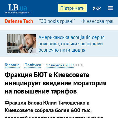
Підтримати
УКР
Defense Tech
“30 років гривні”
Фінансова грамо
Американська асоціація серця
в
пояснила, скільки чашок кави
безпечно пити щодня
Головна
—
Політика
—
17 вересня 2009
, 11:19
Фракция БЮТ в Киевсовете
инициирует введение моратория
на повышение тарифов
Фракция Блока Юлии Тимошенко в
Киевсовете собрала более 600 тыс.
подписей киевлян за отмену повышения