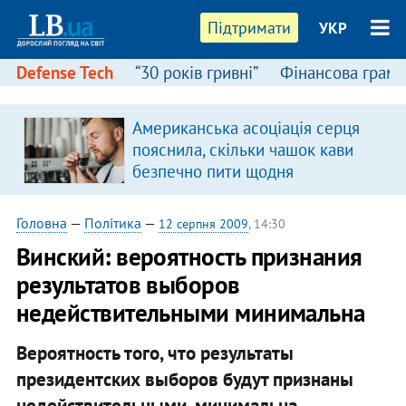
Підтримати
УКР
Defense Tech
“30 років гривні”
Фінансова грамо
Американська асоціація серця
пояснила, скільки чашок кави
безпечно пити щодня
Головна
—
Політика
—
12 серпня 2009
, 14:30
Винский: вероятность признания
результатов выборов
недействительными минимальна
Вероятность того, что результаты
президентских выборов будут признаны
недействительными, минимальна.