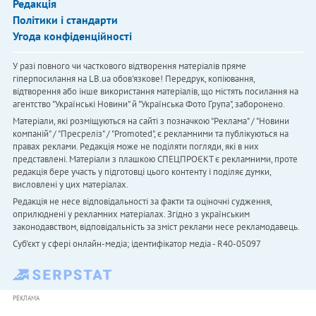
Редакція
Політики і стандарти
Угода конфіденційності
У разі повного чи часткового відтворення матеріалів пряме
гіперпосилання на LB.ua обов'язкове! Передрук, копіювання,
відтворення або інше використання матеріалів, що містять посилання на
агентство "Українськi Новини" й "Українська Фото Група", заборонено.
Матеріали, які розміщуються на сайті з позначкою "Реклама" / "Новини
компаній" / "Пресреліз" / "Promoted", є рекламними та публікуються на
правах реклами. Редакція може не поділяти погляди, які в них
представлені. Матеріали з плашкою СПЕЦПРОЄКТ є рекламними, проте
редакція бере участь у підготовці цього контенту і поділяє думки,
висловлені у цих матеріалах.
Редакція не несе відповідальності за факти та оціночні судження,
оприлюднені у рекламних матеріалах. Згідно з українським
законодавством, відповідальність за зміст реклами несе рекламодавець.
Cуб'єкт у сфері онлайн-медіа; ідентифікатор медіа - R40-05097
РЕКЛАМА