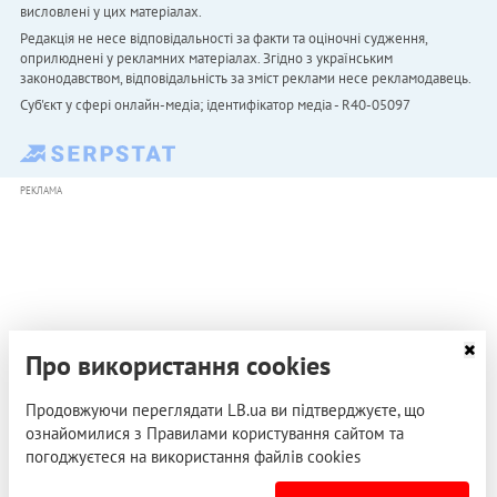
висловлені у цих матеріалах.
Редакція не несе відповідальності за факти та оціночні судження,
оприлюднені у рекламних матеріалах. Згідно з українським
законодавством, відповідальність за зміст реклами несе рекламодавець.
Cуб'єкт у сфері онлайн-медіа; ідентифікатор медіа - R40-05097
РЕКЛАМА
Про використання cookies
Продовжуючи переглядати LB.ua ви підтверджуєте, що
ознайомилися з Правилами користування сайтом та
погоджуєтеся на використання файлів cookies