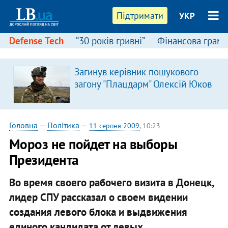
Підтримати
УКР
Defense Tech
“30 років гривні”
Фінансова грамо
Загинув керівник пошукового
загону "Плацдарм" Олексій Юков
Головна
—
Політика
—
11 серпня 2009
, 10:23
Мороз не пойдет на выборы
Президента
Во время своего рабочего визита в Донецк,
лидер СПУ рассказал о своем видении
создания левого блока и выдвижения
единого кандидата от левых.