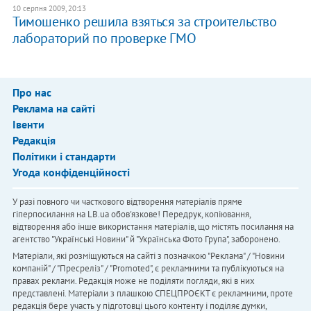
10 серпня 2009, 20:13
Тимошенко решила взяться за строительство
лабораторий по проверке ГМО
Про нас
Реклама на сайті
Івенти
Редакція
Політики і стандарти
Угода конфіденційності
У разі повного чи часткового відтворення матеріалів пряме
гіперпосилання на LB.ua обов'язкове! Передрук, копіювання,
відтворення або інше використання матеріалів, що містять посилання на
агентство "Українськi Новини" й "Українська Фото Група", заборонено.
Матеріали, які розміщуються на сайті з позначкою "Реклама" / "Новини
компаній" / "Пресреліз" / "Promoted", є рекламними та публікуються на
правах реклами. Редакція може не поділяти погляди, які в них
представлені. Матеріали з плашкою СПЕЦПРОЄКТ є рекламними, проте
редакція бере участь у підготовці цього контенту і поділяє думки,