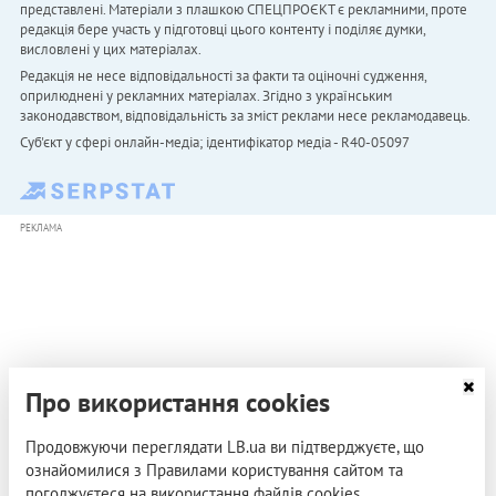
представлені. Матеріали з плашкою СПЕЦПРОЄКТ є рекламними, проте
редакція бере участь у підготовці цього контенту і поділяє думки,
висловлені у цих матеріалах.
Редакція не несе відповідальності за факти та оціночні судження,
оприлюднені у рекламних матеріалах. Згідно з українським
законодавством, відповідальність за зміст реклами несе рекламодавець.
Cуб'єкт у сфері онлайн-медіа; ідентифікатор медіа - R40-05097
РЕКЛАМА
Про використання cookies
Продовжуючи переглядати LB.ua ви підтверджуєте, що
ознайомилися з Правилами користування сайтом та
погоджуєтеся на використання файлів cookies