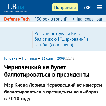
Підтримати
УКР
Defense Tech
“30 років гривні”
Фінансова грамо
Росіяни атакували Київ
в
балістикою і "Цирконами", є
загиблі (доповнено)
Головна
—
Політика
—
12 серпня 2009
, 11:48
Черновецкий не будет
баллотироваться в президенты
Мэр Киева Леонид Черновецкий не намерен
баллотироваться в президенты на выборах
в 2010 году.