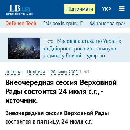
Підтримати
УКР
Defense Tech
“30 років гривні”
Фінансова грамо
Масована атака по Україні:
ФОТО
на Дніпропетровщині загинула
родина, у Львові – удар по
багатоповерхівках
(доповнюється)
Головна
—
Політика
—
20 липня 2009
, 11:01
Внеочередная сессия Верховной
Рады состоится 24 июля с.г., -
источник.
Внеочередная сессия Верховной Рады
состоится в пятницу, 24 июля с.г.