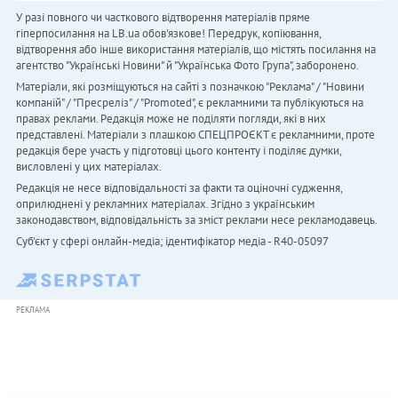
У разі повного чи часткового відтворення матеріалів пряме
гіперпосилання на LB.ua обов'язкове! Передрук, копіювання,
відтворення або інше використання матеріалів, що містять посилання на
агентство "Українськi Новини" й "Українська Фото Група", заборонено.
Матеріали, які розміщуються на сайті з позначкою "Реклама" / "Новини
компаній" / "Пресреліз" / "Promoted", є рекламними та публікуються на
правах реклами. Редакція може не поділяти погляди, які в них
представлені. Матеріали з плашкою СПЕЦПРОЄКТ є рекламними, проте
редакція бере участь у підготовці цього контенту і поділяє думки,
висловлені у цих матеріалах.
Редакція не несе відповідальності за факти та оціночні судження,
оприлюднені у рекламних матеріалах. Згідно з українським
законодавством, відповідальність за зміст реклами несе рекламодавець.
Cуб'єкт у сфері онлайн-медіа; ідентифікатор медіа - R40-05097
РЕКЛАМА