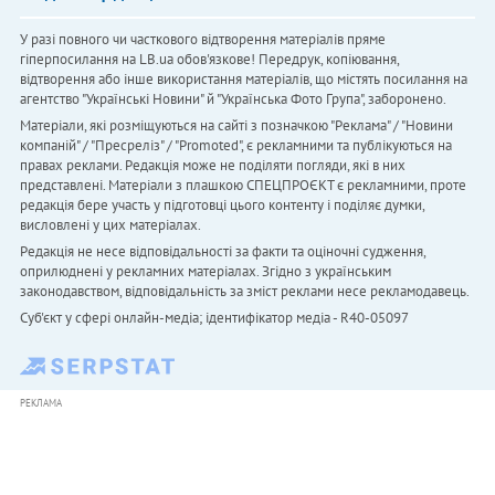
У разі повного чи часткового відтворення матеріалів пряме
гіперпосилання на LB.ua обов'язкове! Передрук, копіювання,
відтворення або інше використання матеріалів, що містять посилання на
агентство "Українськi Новини" й "Українська Фото Група", заборонено.
Матеріали, які розміщуються на сайті з позначкою "Реклама" / "Новини
компаній" / "Пресреліз" / "Promoted", є рекламними та публікуються на
правах реклами. Редакція може не поділяти погляди, які в них
представлені. Матеріали з плашкою СПЕЦПРОЄКТ є рекламними, проте
редакція бере участь у підготовці цього контенту і поділяє думки,
висловлені у цих матеріалах.
Редакція не несе відповідальності за факти та оціночні судження,
оприлюднені у рекламних матеріалах. Згідно з українським
законодавством, відповідальність за зміст реклами несе рекламодавець.
Cуб'єкт у сфері онлайн-медіа; ідентифікатор медіа - R40-05097
РЕКЛАМА