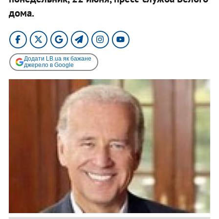
дома.
Додати LB.ua як бажане
джерело в Google