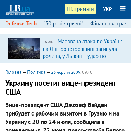
Підтримати
УКР
Defense Tech
“30 років гривні”
Фінансова грамо
Масована атака по Україні:
ФОТО
на Дніпропетровщині загинула
родина, у Львові – удар по
багатоповерхівках
(доповнюється)
Головна
—
Політика
—
23 червня 2009
, 09:40
Украину посетит вице-президент
США
Вице-президент США Джозеф Байден
прибудет с рабочим визитом в Грузию и на
Украину с 20 по 24 июля, сообщила в
понедельник, 22 июня, пресс-служба Белого